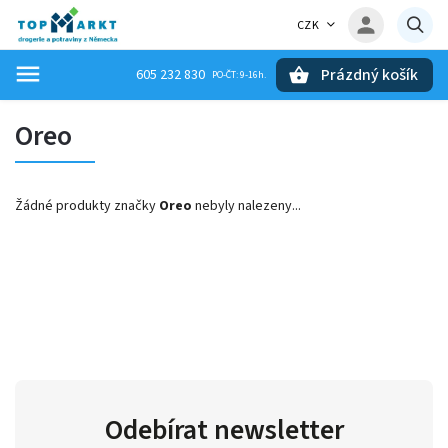
CZK
Prázdný košík
605 232 830
Hledat
Oreo
Žádné produkty značky
Oreo
nebyly nalezeny...
Odebírat newsletter