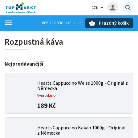
CZK
Prázdný košík
605 232 830
Hledat
Rozpustná káva
Nejprodávanější
Hearts Cappuccino Weiss 1000g - Originál z
Německa
Vyprodáno
189 Kč
Hearts Cappuccino Kakao 1000g - Originál
z Německa