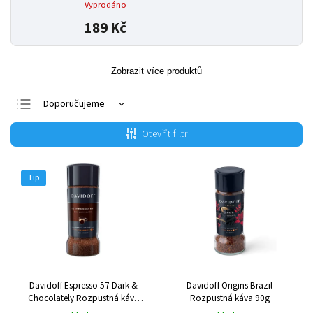
Vyprodáno
189 Kč
Zobrazit více produktů
Doporučujeme
Nejlevnější
Otevřít filtr
Nejdražší
Nejprodávanější
Tip
Abecedně
Davidoff Espresso 57 Dark &
Davidoff Origins Brazil
Chocolately Rozpustná káva
Rozpustná káva 90g
100g