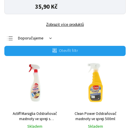
35,90 Kč
Zobrazit více produktů
Doporučujeme
Nejlevnější
Otevřít filtr
Nejdražší
Nejprodávanější
Abecedně
Actiff Marsiglia Odstraňovač
Clean Power Odstraňovač
mastnoty ve spreji s
mastnoty ve spreji 500ml
marseillským mýdlem 750ml
Skladem
Skladem