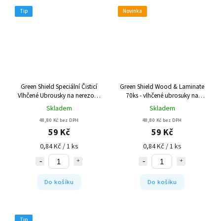
Tip
Novinka
Green Shield Speciální Čisticí
Green Shield Wood & Laminate
Vlhčené Ubrousky na nerezové
70ks - vlhčené ubrosuky na
povrchy 70ks
nábytek a laminát
Skladem
Skladem
48,80 Kč bez DPH
48,80 Kč bez DPH
59 Kč
59 Kč
0,84 Kč / 1 ks
0,84 Kč / 1 ks
Do košíku
Do košíku
Tip