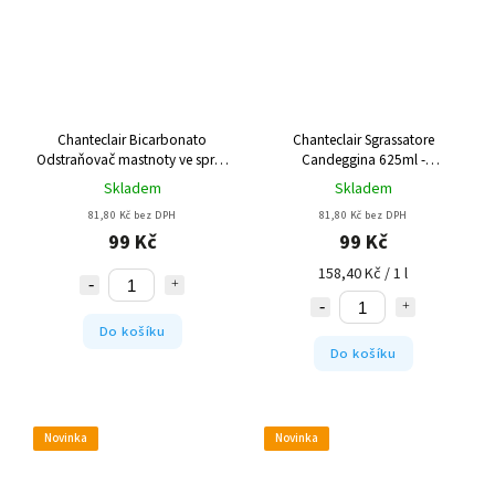
Chanteclair Bicarbonato
Chanteclair Sgrassatore
Odstraňovač mastnoty ve spreji
Candeggina 625ml -
600ml
odmašťovač s bělidlem
Skladem
Skladem
81,80 Kč bez DPH
81,80 Kč bez DPH
99 Kč
99 Kč
158,40 Kč / 1 l
Do košíku
Do košíku
Novinka
Novinka