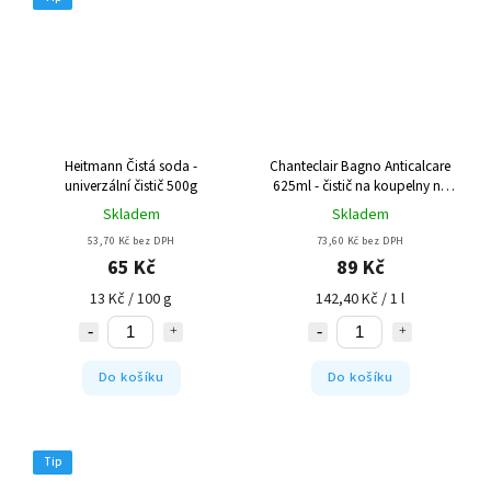
Heitmann Čistá soda -
Chanteclair Bagno Anticalcare
univerzální čistič 500g
625ml - čistič na koupelny na
vodní kámen
Skladem
Skladem
53,70 Kč bez DPH
73,60 Kč bez DPH
65 Kč
89 Kč
13 Kč / 100 g
142,40 Kč / 1 l
Do košíku
Do košíku
Tip