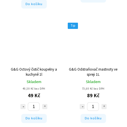
Do košíku
Tip
G&G Octový čistič koupelny a
G&G Odstraňovač mastnoty ve
kuchyně 1l
spreji 1L
Skladem
Skladem
40,50 Kč bez DPH
73,60 Kč bez DPH
49 Kč
89 Kč
Do košíku
Do košíku