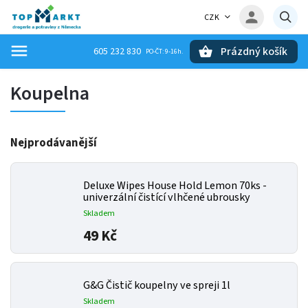
CZK
Prázdný košík
605 232 830
Hledat
Koupelna
Nejprodávanější
Deluxe Wipes House Hold Lemon 70ks -
univerzální čistící vlhčené ubrousky
Skladem
49 Kč
G&G Čistič koupelny ve spreji 1l
Skladem