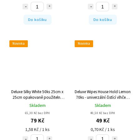
Do košíku
Do košíku
Novinka
Novinka
Deluxe Silky White 50ks 25cm x
Deluxe Wipes House Hold Lemon
25cm opakovaně použitelné
70ks - univerzální čistící vlhčené
utěrky červené
ubrousky
Skladem
Skladem
65,30 Kč bez DPH
40,50 Kč bez DPH
79 Kč
49 Kč
1,58 Kč / 1 ks
0,70 Kč / 1 ks