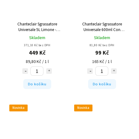
Chanteclair Sgrassatore
Chanteclair Sgrassatore
Universale 5L Limone -
Universale 600ml Con
odmašťovač
Bicarbonato - odmašťovač s
Skladem
Skladem
rozprašovačem
371,10 Kč bez DPH
81,80 Kč bez DPH
449 Kč
99 Kč
89,80 Kč / 1 l
165 Kč / 1 l
Do košíku
Do košíku
Novinka
Novinka