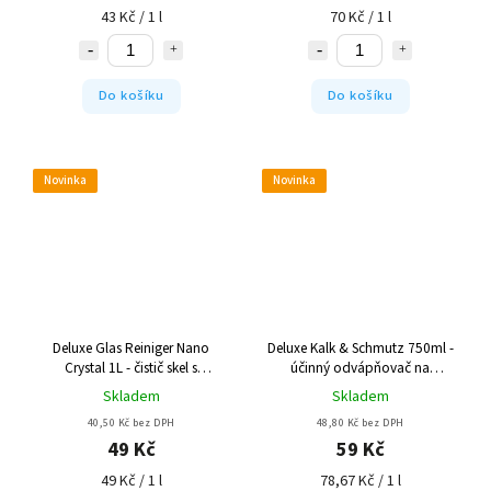
43 Kč / 1 l
70 Kč / 1 l
Do košíku
Do košíku
Novinka
Novinka
Deluxe Glas Reiniger Nano
Deluxe Kalk & Schmutz 750ml -
Crystal 1L - čistič skel s
účinný odvápňovač na
rozprašovačem
koupelny
Skladem
Skladem
40,50 Kč bez DPH
48,80 Kč bez DPH
49 Kč
59 Kč
49 Kč / 1 l
78,67 Kč / 1 l