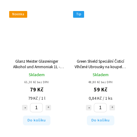
Novinka
Tip
Glanz Meister Glasreiniger
Green Shield Speciální Čisticí
Alkohol und Ammoniak 1L -
Vlhčené Ubrousky na koupelnu
čistič skel se čpavkem
70ks
Skladem
Skladem
65,30 Kč bez DPH
48,80 Kč bez DPH
79 Kč
59 Kč
79 Kč / 1 l
0,84 Kč / 1 ks
Do košíku
Do košíku