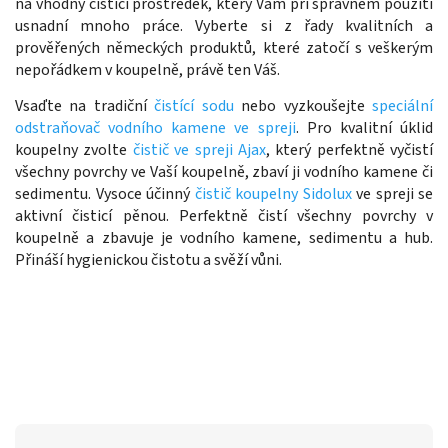
na vhodný čistící prostředek, který Vám při správném použití
usnadní mnoho práce. Vyberte si z řady kvalitních a
prověřených německých produktů, které zatočí s veškerým
nepořádkem v koupelně, právě ten Váš.
Vsaďte na tradiční
čistící sodu
nebo vyzkoušejte
speciální
odstraňovač vodního kamene ve spreji
. Pro kvalitní úklid
koupelny zvolte
čistič ve spreji Ajax
, který perfektně vyčistí
všechny povrchy ve Vaší koupelně, zbaví ji vodního kamene či
sedimentu.
Vysoce účinný
čistič koupelny
Sidolux
ve spreji se
aktivní čisticí pěnou. Perfektně čistí všechny povrchy v
koupelně a zbavuje je vodního kamene, sedimentu a hub.
Přináší hygienickou čistotu a svěží vůni.