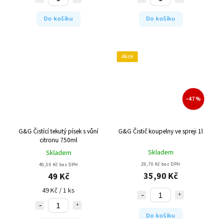
Do košíku
Do košíku
Akce
–47 %
G&G Čistící tekutý písek s vůní
G&G Čistič koupelny ve spreji 1l
citronu 750ml
Skladem
Skladem
29,70 Kč bez DPH
40,50 Kč bez DPH
35,90 Kč
49 Kč
49 Kč / 1 ks
Do košíku