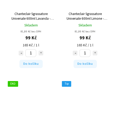
Chanteclair Sgrassatore
Chanteclair Sgrassatore
Universale 600ml Lavanda -
Universale 600ml Limone -
univ.čistič s rozprašovačem
odmašťovač s rozprašovačem
Skladem
Skladem
81,80 Kč bez DPH
81,80 Kč bez DPH
99 Kč
99 Kč
165 Kč / 1 l
165 Kč / 1 l
Do košíku
Do košíku
EKO
Tip