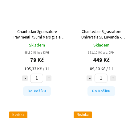
Chanteclair Sgrassatore
Chanteclair Sgrassatore
Pavimenti 750ml Marsiglia e
Universale 5L Lavanda -
Limone - odmašťovač na
odmašťovač
Skladem
Skladem
podlahy
65,30 Kč bez DPH
371,10 Kč bez DPH
79 Kč
449 Kč
105,33 Kč / 1 l
89,80 Kč / 1 l
Do košíku
Do košíku
Novinka
Novinka