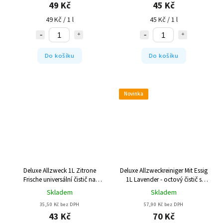
49 Kč
45 Kč
49 Kč / 1 l
45 Kč / 1 l
Do košíku
Do košíku
Novinka
Deluxe Allzweck 1L Zitrone
Deluxe Allzweckreiniger Mit Essig
Frische universální čistič na
1L Lavender - octový čistič s
podlahy - žlutý
rozprašovačem
Skladem
Skladem
35,50 Kč bez DPH
57,90 Kč bez DPH
43 Kč
70 Kč