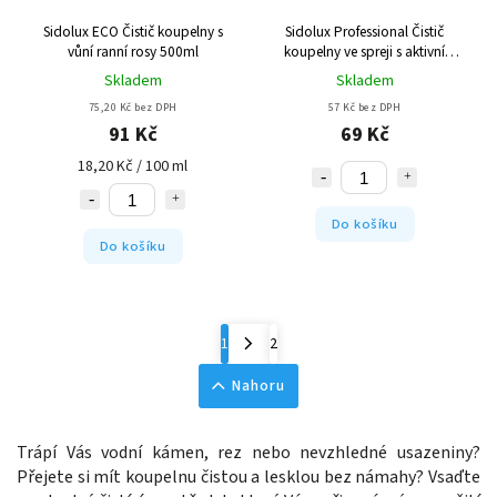
Sidolux ECO Čistič koupelny s
Sidolux Professional Čistič
vůní ranní rosy 500ml
koupelny ve spreji s aktivní
pěnou 500ml
Skladem
Skladem
75,20 Kč bez DPH
57 Kč bez DPH
91 Kč
69 Kč
18,20 Kč / 100 ml
Do košíku
Do košíku
1
2
Nahoru
Trápí Vás vodní kámen, rez nebo nevzhledné usazeniny?
Přejete si mít koupelnu čistou a lesklou bez námahy? Vsaďte