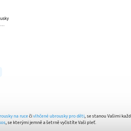
ousky
m
ks
rousky na ruce
či
vlhčené ubrousky pro děti
, se stanou Vašimi kaž
kos
, se kterými jemně a šetrně vyčistíte Vaši pleť.