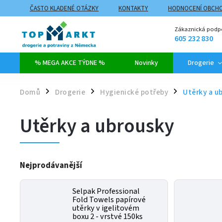
ČASTO KLADENÉ OTÁZKY
KONTAKTY
HODNOCENÍ OBCH
ZPŮSOBY DOPRAVY A PLATBY
PROČ NAKUPOVAT NA TOPMARK
Zákaznická podp
605 232 830
% MEGA AKCE TÝDNE %
Novinky
Drogerie
Domů
Drogerie
Hygienické potřeby
Utěrky a u
/
/
/
Utěrky a ubrousky
Nejprodávanější
Selpak Professional
Fold Towels papírové
utěrky v igelitovém
boxu 2 - vrstvé 150ks