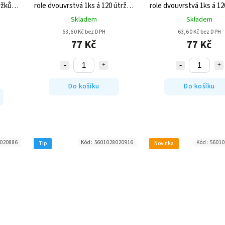
ržků
role dvouvrstvá 1ks á 120 útržků
role dvouvrstvá 1ks á 12
- Červená
- Modrá
Skladem
Skladem
63,60 Kč bez DPH
63,60 Kč bez DPH
77 Kč
77 Kč
Do košíku
Do košíku
020886
Kód:
5601028020916
Kód:
56010
Tip
Novinka