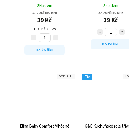
Skladem
Skladem
32,20 Kč bez DPH
32,20 Kč bez DPH
39 Kč
39 Kč
1,95 Kč / 1 ks
Do košíku
Do košíku
Kód:
3211
Kó
Tip
Elina Baby Comfort Vlhčené
G&G Kuchyňské role třív