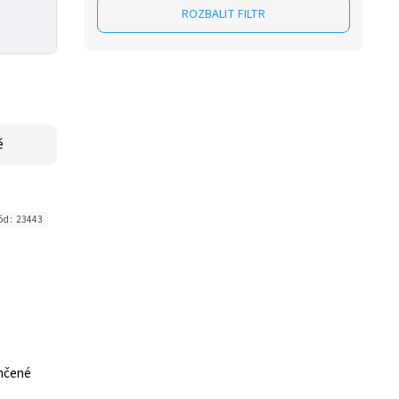
ROZBALIT FILTR
ě
ód:
23443
lhčené