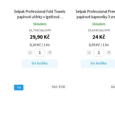
Selpak Professional Fold Towels
Selpak Professional Pr
papírové utěrky v igelitovém
papírové kapesníky 3 vr
boxu 2 - vrstvé 150ks
48ks
Skladem
Skladem
24,70 Kč bez DPH
19,80 Kč bez DPH
29,90 Kč
24 Kč
0,20 Kč / 1 ks
0,50 Kč / 1 ks
Do košíku
Do košíku
Kód:
8538
Kó
Tip