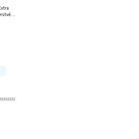
Extra
vrstvé
51022222