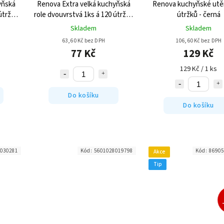
yňská
Renova Extra velká kuchyňská
Renova kuchyňské utě
útržků
role dvouvrstvá 1ks á 120 útržků
útržků - černá
- Žlutá
Skladem
Skladem
63,60 Kč bez DPH
106,60 Kč bez DPH
77 Kč
129 Kč
129 Kč / 1 ks
Do košíku
Do košíku
030281
Kód:
5601028019798
Kód:
86905
Akce
Tip