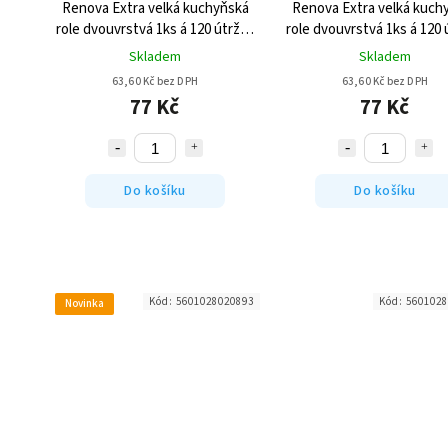
Renova Extra velká kuchyňská
Renova Extra velká kuch
role dvouvrstvá 1ks á 120 útržků
role dvouvrstvá 1ks á 120 
- Růžová
- Zelená
Skladem
Skladem
63,60 Kč bez DPH
63,60 Kč bez DPH
77 Kč
77 Kč
Do košíku
Do košíku
Kód:
5601028020893
Kód:
5601028
Novinka