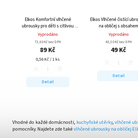
Elkos Komfortní vlhčené
Elkos Vlhčené čistící ubr
ubrousky pro děti s citlivou
na obličej s obsahe
pokožkou dvoubalení 2x80ks
mandlového oleje 25
Vyprodáno
Vyprodáno
73,60 Kč bez DPH
40,50 Kč bez DPH
89 Kč
49 Kč
0,56 Kč / 1 ks
Detail
Detail
Vhodné do každé domácnosti,
kuchyňské utěrky
,
vlhčené ub
pomocníky. Najdete zde také
vlhčené ubrousky na obličej El