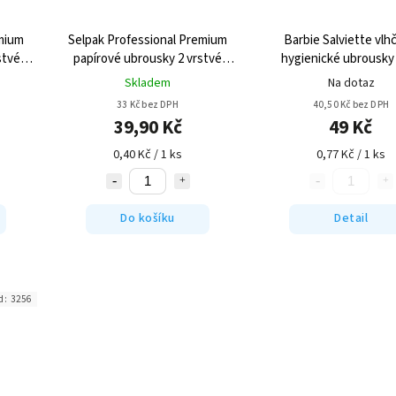
emium
Selpak Professional Premium
Barbie Salviette vlh
stvé
papírové ubrousky 2 vrstvé
hygienické ubrousky
33x33cm - 100ks
Skladem
Na dotaz
33 Kč bez DPH
40,50 Kč bez DPH
39,90 Kč
49 Kč
0,40 Kč / 1 ks
0,77 Kč / 1 ks
Do košíku
Detail
d:
3256