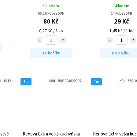
Skladem
Skladem
66,10 Kč bez DPH
24 Kč bez DPH
80 Kč
29 Kč
0,27 Kč / 1 ks
1,45 Kč / 1 ks
Do košíku
Do košíku
d:
1942
Kód:
5601028020909
Kód:
56010
Tip
Tip
rstvé
Renova Extra velká kuchyňská
Renova Extra velká ku