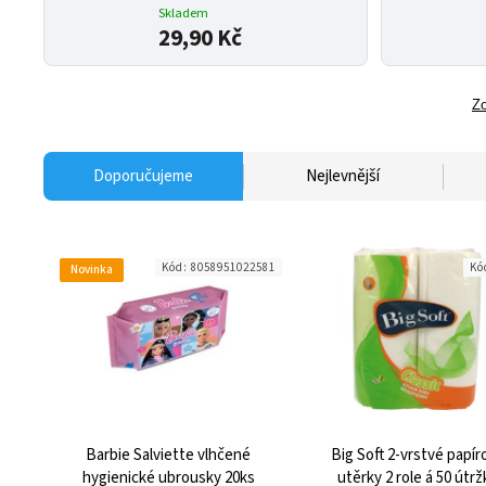
Skladem
29,90 Kč
Zo
Doporučujeme
Nejlevnější
Kód:
8058951022581
Kó
Novinka
Barbie Salviette vlhčené
Big Soft 2-vrstvé papír
hygienické ubrousky 20ks
utěrky 2 role á 50 útrž