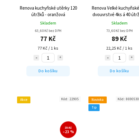
Renova kuchyňské utěrky 120
Renova Velké kuchyňské
útržků - oranžová
dvouvrstvé 4ks á 40 útrž
Potištěné
Skladem
Skladem
63,60 Kč bez DPH
73,60 Kč bez DPH
77 Kč
89 Kč
77 Kč / 1 ks
22,25 Kč / 1 ks
Do košíku
Do košíku
Kód:
22905
Kód:
8690530
Akce
Novinka
Tip
39 Kč
–23 %