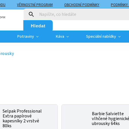
ODU
VĚRNOSTNÍ PROGRAM
OBCHODNÍ PODMÍNKY
PODMÍNKY
T
MOJE OBJEDNÁVKA
ora:
Hledat
Potraviny
Káva
Speciální nabídky
brousky
Selpak Professional
Barbie Salviette
Extra papírové
vlhčené hygienick
kapesníky 2 vrstvé
ubrousky 64ks
80ks