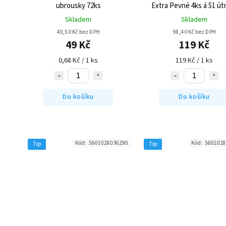
ubrousky 72ks
Extra Pevné 4ks á 51 út
26cm
Skladem
Skladem
40,50 Kč bez DPH
98,40 Kč bez DPH
49 Kč
119 Kč
0,68 Kč / 1 ks
119 Kč / 1 ks
Do košíku
Do košíku
Kód:
5601028036290
Kód:
5601028
Tip
Tip