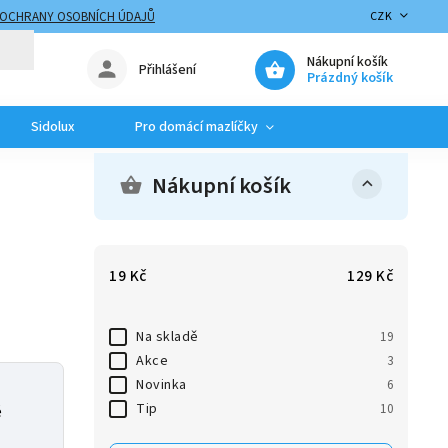
 OCHRANY OSOBNÍCH ÚDAJŮ
CZK
Nákupní košík
Přihlášení
Prázdný košík
Sidolux
Pro domácí mazlíčky
Nákupní košík
19
Kč
129
Kč
Na skladě
19
Akce
3
Novinka
6
Tip
10
é