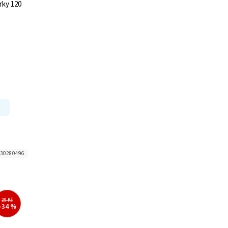
rky 120
30280496
29 Kč
–34 %