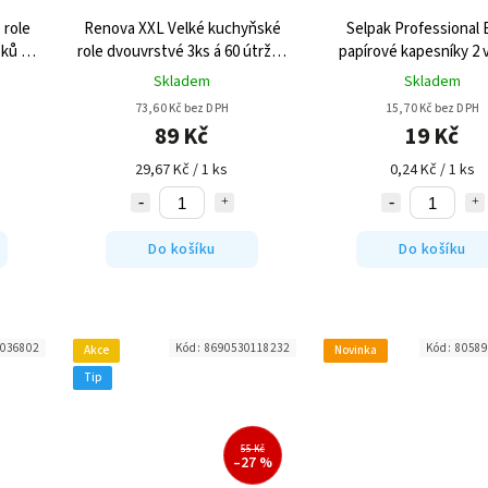
 role
Renova XXL Velké kuchyňské
Selpak Professional 
ků -
role dvouvrstvé 3ks á 60 útržků
papírové kapesníky 2 
- Potištěné
80ks
Skladem
Skladem
73,60 Kč bez DPH
15,70 Kč bez DPH
89 Kč
19 Kč
29,67 Kč / 1 ks
0,24 Kč / 1 ks
Do košíku
Do košíku
036802
Kód:
8690530118232
Kód:
80589
Akce
Novinka
Tip
55 Kč
–27 %