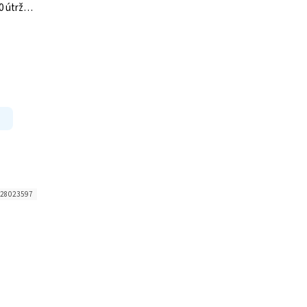
0 útržků
28023597