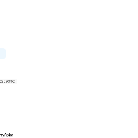
28020862
chyňská