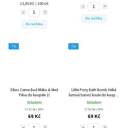
13,80 Kč / 100 ml
Do košíku
Do košíku
Tip
Tip
Elkos Creme Bad Mléko & Med
Little Pony Bath Bomb Velká
Pěna do koupele 1l
šumivá barvicí koule do koupele
pro děti 165g
Skladem
Skladem
57 Kč bez DPH
57 Kč bez DPH
69 Kč
69 Kč