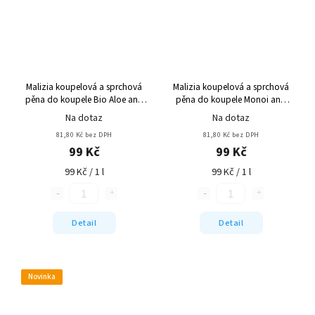
Malizia koupelová a sprchová
Malizia koupelová a sprchová
pěna do koupele Bio Aloe and
pěna do koupele Monoi and
Magnolia 1000 ml
Lotus Flower 1000 ml
Na dotaz
Na dotaz
81,80 Kč bez DPH
81,80 Kč bez DPH
99 Kč
99 Kč
99 Kč / 1 l
99 Kč / 1 l
Detail
Detail
Novinka