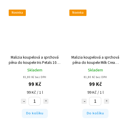
Novinka
Novinka
Malizia koupelová a sprchová
Malizia koupelová a sprchová
pěna do koupele Iris Petals 1000
pěna do koupele Milk Cream
ml
1000 ml
Skladem
Skladem
81,80 Kč bez DPH
81,80 Kč bez DPH
99 Kč
99 Kč
99 Kč / 1 l
99 Kč / 1 l
Do košíku
Do košíku