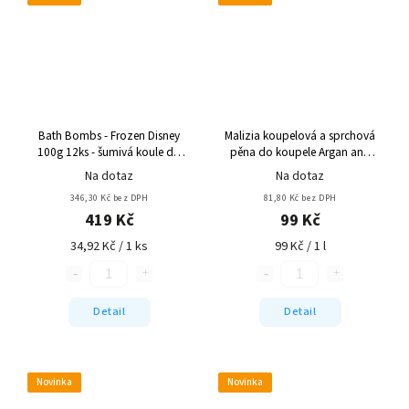
Bath Bombs - Frozen Disney
Malizia koupelová a sprchová
100g 12ks - šumivá koule do
pěna do koupele Argan and
koupele
Vanilla 1000 ml
Na dotaz
Na dotaz
346,30 Kč bez DPH
81,80 Kč bez DPH
419 Kč
99 Kč
34,92 Kč / 1 ks
99 Kč / 1 l
Detail
Detail
Novinka
Novinka