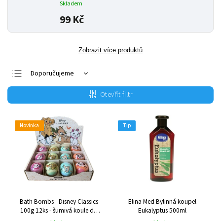
Skladem
99 Kč
Zobrazit více produktů
Doporučujeme
Nejlevnější
Otevřít filtr
Nejdražší
Nejprodávanější
Novinka
Tip
Abecedně
Bath Bombs - Disney Classics
Elina Med Bylinná koupel
100g 12ks - šumivá koule do
Eukalyptus 500ml
koupele