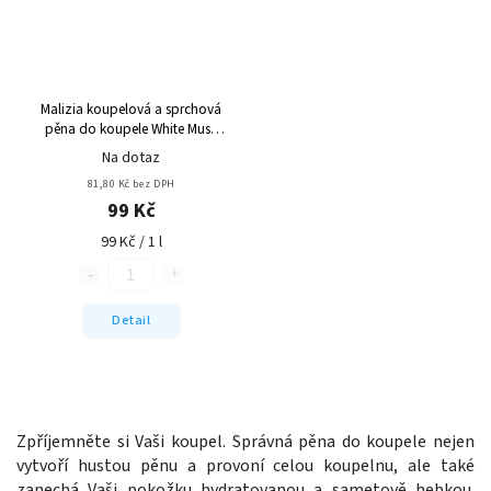
Malizia koupelová a sprchová
pěna do koupele White Musk
1000 ml
Na dotaz
81,80 Kč bez DPH
99 Kč
99 Kč / 1 l
Detail
Zpříjemněte si Vaši koupel. Správná pěna do koupele nejen
vytvoří hustou pěnu a provoní celou koupelnu, ale také
zanechá Vaši pokožku hydratovanou a sametově hebkou.