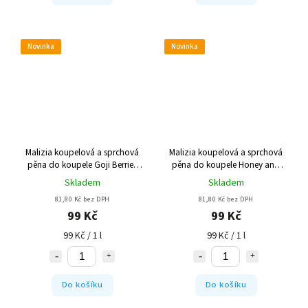
Novinka
Novinka
Malizia koupelová a sprchová
Malizia koupelová a sprchová
pěna do koupele Goji Berries
pěna do koupele Honey and
and Flowers 1000 ml
Ginger 1000 ml
Skladem
Skladem
81,80 Kč bez DPH
81,80 Kč bez DPH
99 Kč
99 Kč
99 Kč / 1 l
99 Kč / 1 l
Do košíku
Do košíku