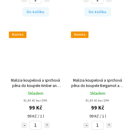
Do košíku
Do košíku
Novinka
Novinka
Malizia koupelová a sprchová
Malizia koupelová a sprchová
pěna do koupele Amber and
pěna do koupele Bergamot and
Orchid 1000 ml
Sage 1000 ml
Skladem
Skladem
81,80 Kč bez DPH
81,80 Kč bez DPH
99 Kč
99 Kč
99 Kč / 1 l
99 Kč / 1 l