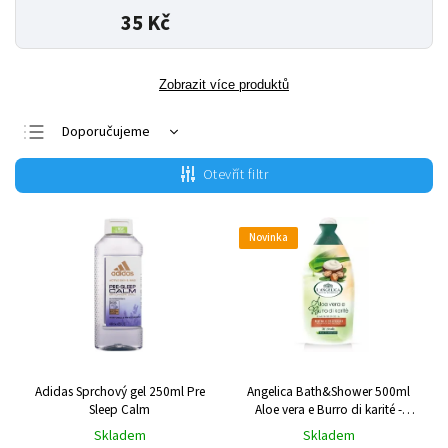
35 Kč
Zobrazit více produktů
Doporučujeme
Nejlevnější
Otevřít filtr
Nejdražší
Nejprodávanější
Novinka
Abecedně
Adidas Sprchový gel 250ml Pre
Angelica Bath&Shower 500ml
Sleep Calm
Aloe vera e Burro di karité -
sprchový gel
Skladem
Skladem