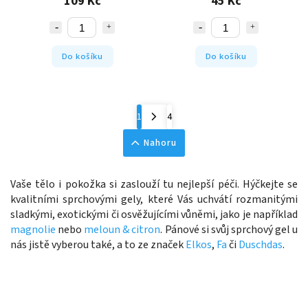
109 Kč
45 Kč
Do košíku
Do košíku
1
4
Nahoru
Vaše tělo i pokožka si zaslouží tu nejlepší péči. Hýčkejte se
kvalitními sprchovými gely, které Vás uchvátí rozmanitými
sladkými, exotickými či osvěžujícími vůněmi, jako je například
magnolie
nebo
meloun & citron
. Pánové si svůj sprchový gel u
nás jistě vyberou také, a to ze značek
Elkos
,
Fa
či
Duschdas
.