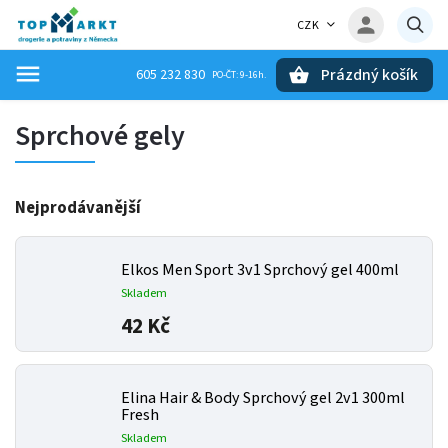
CZK
Prázdný košík
605 232 830
Hledat
Sprchové gely
Nejprodávanější
Elkos Men Sport 3v1 Sprchový gel 400ml
Skladem
42 Kč
Elina Hair & Body Sprchový gel 2v1 300ml
Fresh
Skladem