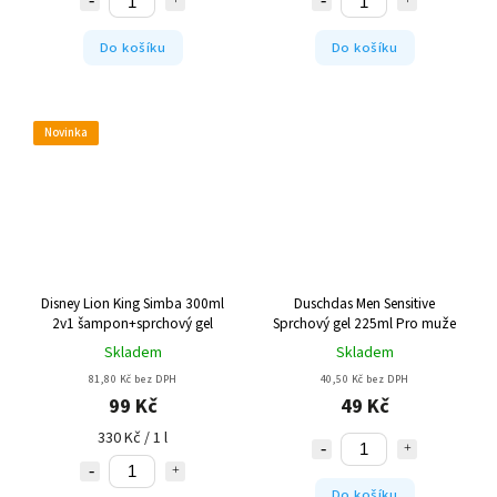
Do košíku
Do košíku
Novinka
Disney Lion King Simba 300ml
Duschdas Men Sensitive
2v1 šampon+sprchový gel
Sprchový gel 225ml Pro muže
Skladem
Skladem
81,80 Kč bez DPH
40,50 Kč bez DPH
99 Kč
49 Kč
330 Kč / 1 l
Do košíku