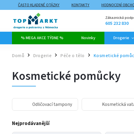
ČASTO KLADENÉ OTÁZKY
KONTAKTY
HODNOCENÍ OBCH
ZPŮSOBY DOPRAVY A PLATBY
PROČ NAKUPOVAT NA TOPMARK
Zákaznická podp
605 232 830
% MEGA AKCE TÝDNE %
Novinky
Drogerie
Domů
Drogerie
Péče o tělo
Kosmetické pomůc
/
/
/
Kosmetické pomůcky
Odličovací tampony
Kosmetická vat
Nejprodávanější