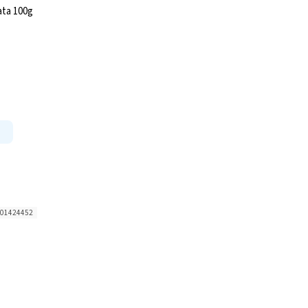
ata 100g
01424452