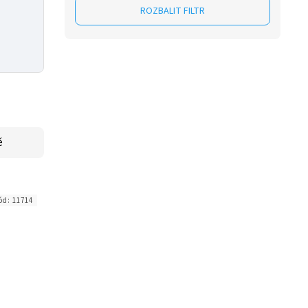
ROZBALIT FILTR
ě
ód:
11714