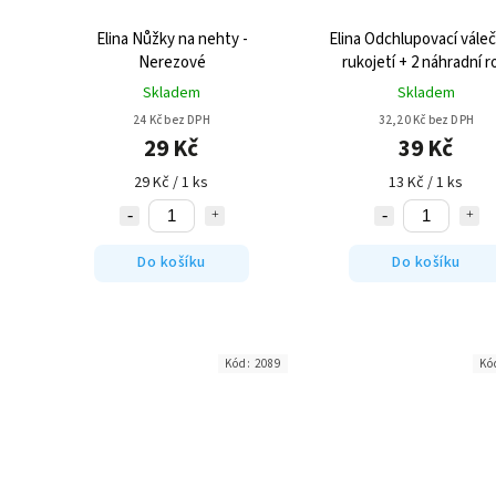
Elina Nůžky na nehty -
Elina Odchlupovací váleč
Nerezové
rukojetí + 2 náhradní r
Skladem
Skladem
24 Kč bez DPH
32,20 Kč bez DPH
29 Kč
39 Kč
29 Kč / 1 ks
13 Kč / 1 ks
Do košíku
Do košíku
Kód:
2089
Kó