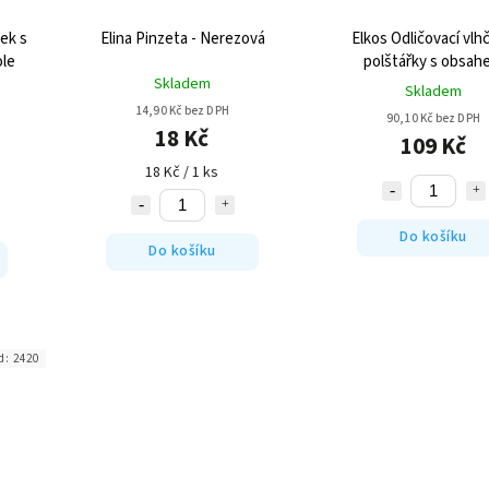
ek s
Elina Pinzeta - Nerezová
Elkos Odličovací vlh
ole
polštářky s obsah
Skladem
provitaminu B5 a man
Skladem
olejem 100ks
14,90 Kč bez DPH
90,10 Kč bez DPH
18 Kč
109 Kč
18 Kč / 1 ks
Do košíku
Do košíku
d:
2420