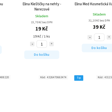
ou
Elina Kleštičky na nehty -
Elina Med Kosmetická V
Nerezové
Skladem
Skladem
32,20 Kč bez DPH
15,70 Kč bez DPH
39 Kč
19 Kč
19 Kč / 1 ks
Do košíku
Do košíku
488220
Kód:
4326470663474
Kód:
43115
Tip