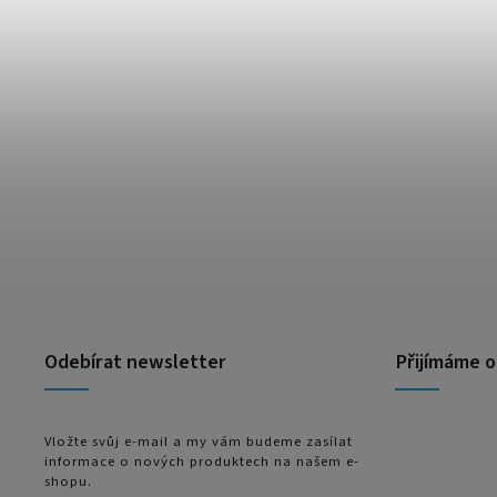
Odebírat newsletter
Přijímáme o
Vložte svůj e-mail a my vám budeme zasílat
informace o nových produktech na našem e-
shopu.