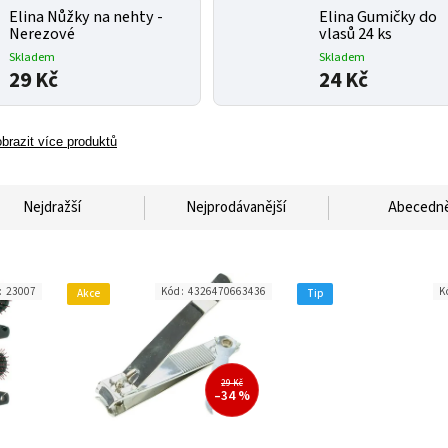
Elina Nůžky na nehty -
Elina Gumičky do
Nerezové
vlasů 24 ks
Skladem
Skladem
29 Kč
24 Kč
brazit více produktů
Nejdražší
Nejprodávanější
Abecedn
:
23007
Kód:
4326470663436
K
Akce
Tip
29 Kč
–34 %