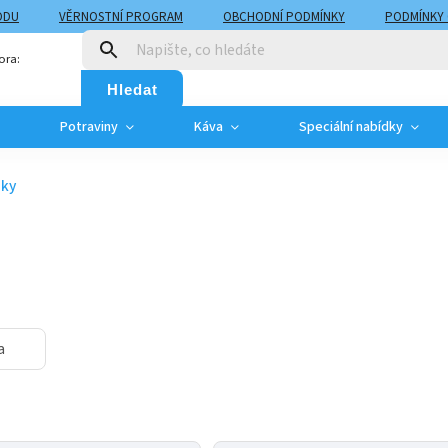
ODU
VĚRNOSTNÍ PROGRAM
OBCHODNÍ PODMÍNKY
PODMÍNKY
T
MOJE OBJEDNÁVKA
ora:
Hledat
Potraviny
Káva
Speciální nabídky
ky
a