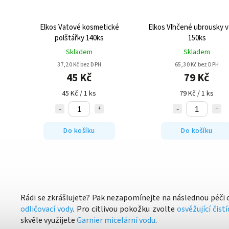
Elkos Vatové kosmetické
Elkos Vlhčené ubrousky v
polštářky 140ks
150ks
Skladem
Skladem
37,20 Kč bez DPH
65,30 Kč bez DPH
45 Kč
79 Kč
45 Kč / 1 ks
79 Kč / 1 ks
Do košíku
Do košíku
Rádi se zkrášlujete? Pak nezapomínejte na následnou péči 
odličovací vody
.
Pro citlivou pokožku zvolte
osvěžující čist
skvěle využijete
Garnier micelární vodu
.