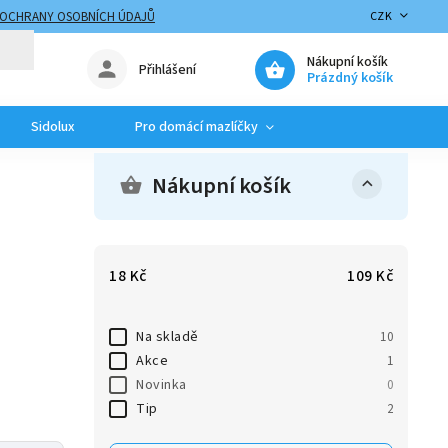
 OCHRANY OSOBNÍCH ÚDAJŮ
CZK
Nákupní košík
Přihlášení
Prázdný košík
Sidolux
Pro domácí mazlíčky
Nákupní košík
18
Kč
109
Kč
Na skladě
10
Akce
1
Novinka
0
Tip
2