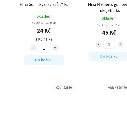
Elina Gumičky do vlasů 24 ks
Elina Hřeben s gumov
rukojetí 1 ks
Skladem
Skladem
19,80 Kč bez DPH
37,20 Kč bez DPH
24 Kč
45 Kč
1 Kč / 1 ks
Do košíku
Do košíku
Kód:
22860
Kód:
4326470