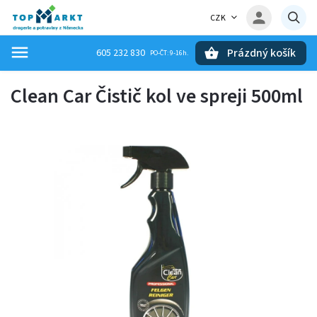
CZK
Prázdný košík
605 232 830
Hledat
Clean Car Čistič kol ve spreji 500ml