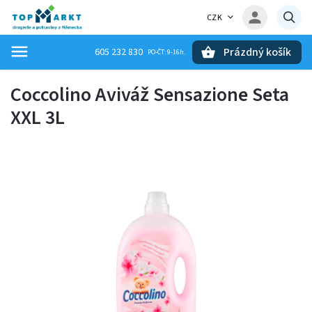
CZK
Prázdný košík
605 232 830
Hledat
Coccolino Aviváž Sensazione Seta
XXL 3L