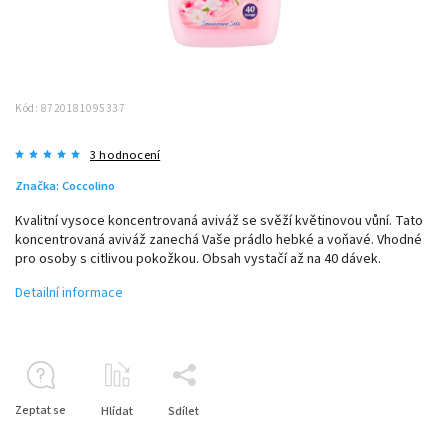
Kód:
8720181095337
3 hodnocení
Značka:
Coccolino
Kvalitní vysoce koncentrovaná aviváž se svěží květinovou vůní.
Tato
koncentrovaná aviváž zanechá Vaše prádlo hebké a voňavé. Vhodné
pro osoby s citlivou pokožkou. Obsah vystačí až na 40 dávek.
Detailní informace
Zeptat se
Hlídat
Sdílet