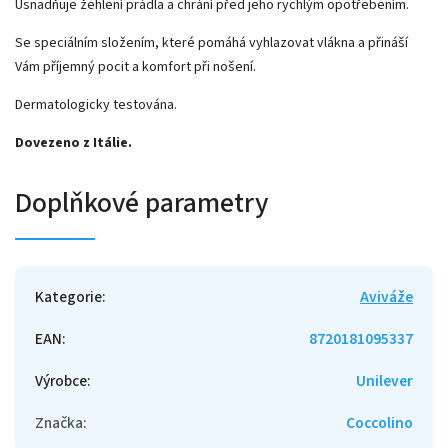
Usnadňuje žehlení prádla a chrání před jeho rychlým opotřebením.
Se speciálním složením, které pomáhá vyhlazovat vlákna a přináší
Vám příjemný pocit a komfort při nošení.
Dermatologicky testována.
Dovezeno z Itálie.
Doplňkové parametry
Kategorie
:
Aviváže
EAN
:
8720181095337
Výrobce
:
Unilever
Značka
:
Coccolino