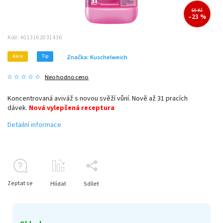
69 Kč
–23 %
Kód:
4013162031436
Akce
Tip
Značka:
Kuschelweich
Neohodnoceno
Koncentrovaná aviváž s novou svěží vůní. Nově až 31 pracích
dávek.
Nová vylepšená receptura
Detailní informace
Zeptat se
Hlídat
Sdílet