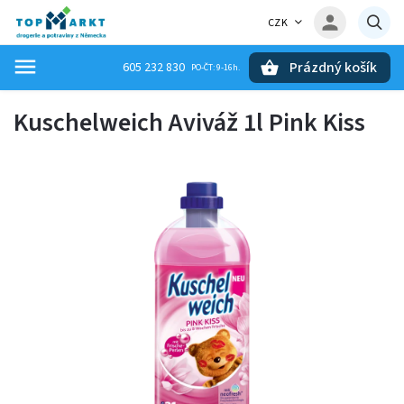
CZK
Prázdný košík
605 232 830
Hledat
Kuschelweich Aviváž 1l Pink Kiss