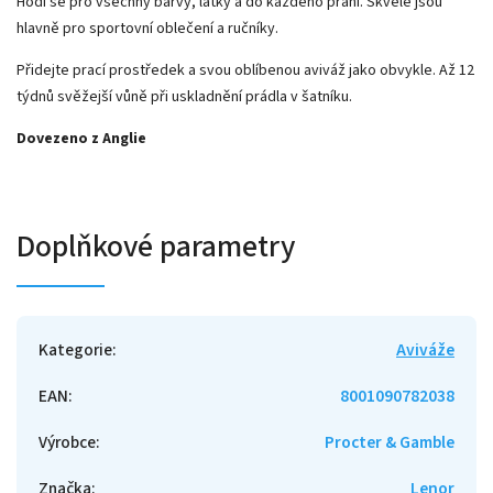
Hodí se pro všechny barvy, látky a do každého praní. Skvělé jsou
hlavně pro sportovní oblečení a ručníky.
Přidejte prací prostředek a svou oblíbenou aviváž jako obvykle. Až 12
týdnů svěžejší vůně při uskladnění prádla v šatníku.
Dovezeno z Anglie
Doplňkové parametry
Kategorie
:
Aviváže
EAN
:
8001090782038
Výrobce
:
Procter & Gamble
Značka
:
Lenor