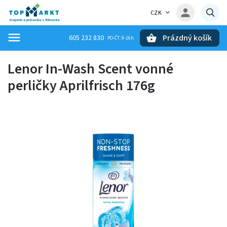
CZK
Prázdný košík
605 232 830
Hledat
Lenor In-Wash Scent vonné
perličky Aprilfrisch 176g