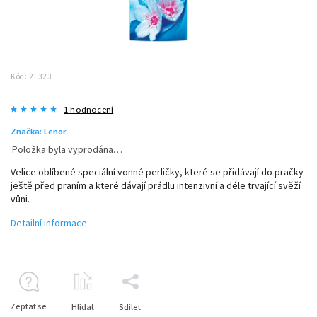
Kód:
21323
1 hodnocení
Značka:
Lenor
Položka byla vyprodána…
Velice oblíbené speciální vonné perličky, které se přidávají do pračky
ještě před praním a které dávají prádlu intenzivní a déle trvající svěží
vůni.
Detailní informace
Zeptat se
Hlídat
Sdílet