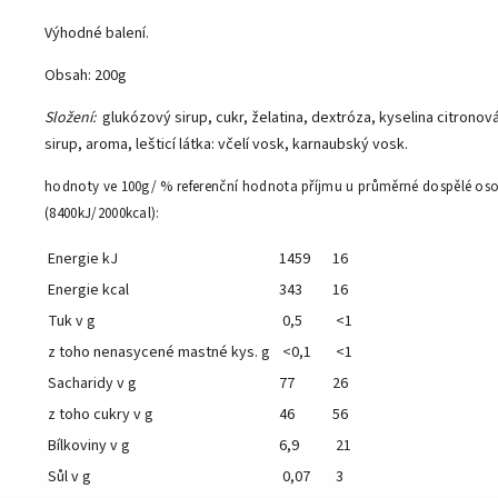
Výhodné balení.
Obsah: 200g
Složení:
glukózový sirup, cukr, želatina, dextróza, kyselina citrono
sirup, aroma, lešticí látka: včelí vosk, karnaubský vosk.
hodnoty ve 100g/ % referenční hodnota příjmu u průměrné dospělé os
(8400kJ/2000kcal):
Energie kJ
1459
16
Energie kcal
343
16
Tuk v g
0,5
<1
z toho nenasycené mastné kys. g
<0,1
<1
Sacharidy v g
77
26
z toho cukry v g
46
56
Bílkoviny v g
6,9
21
Sůl v g
0,07
3