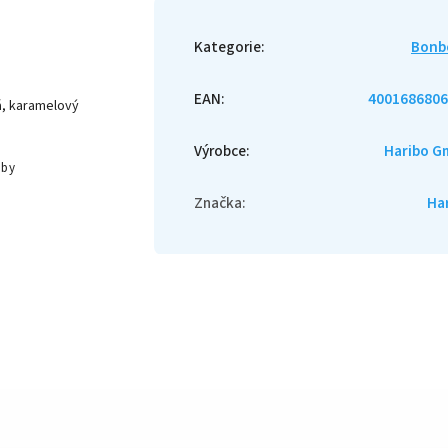
Kategorie
:
Bonb
EAN
:
4001686806
vá, karamelový
Výrobce
:
Haribo G
oby
Značka
:
Ha