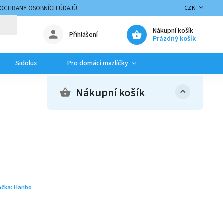
 OCHRANY OSOBNÍCH ÚDAJŮ
CZK
Nákupní košík
Přihlášení
Prázdný košík
Sidolux
Pro domácí mazlíčky
Nákupní košík
ačka:
Haribo