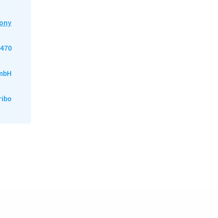
ony
470
mbH
ribo