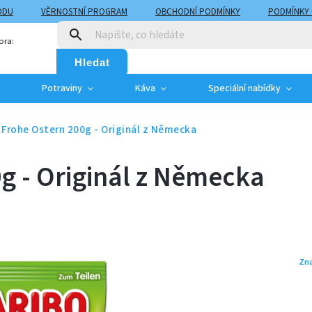
ODU
VĚRNOSTNÍ PROGRAM
OBCHODNÍ PODMÍNKY
PODMÍNKY
T
MOJE OBJEDNÁVKA
ora:
Hledat
Potraviny
Káva
Speciální nabídky
 Frohe Ostern 200g - Originál z Německa
g - Originál z Německa
Zn