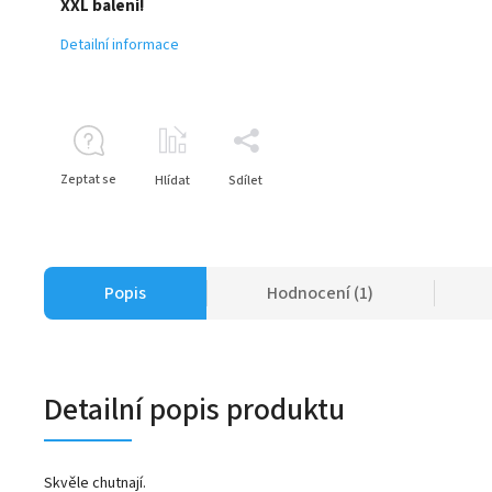
XXL balení!
Detailní informace
Zeptat se
Hlídat
Sdílet
Popis
Hodnocení (1)
Detailní popis produktu
Skvěle chutnají.