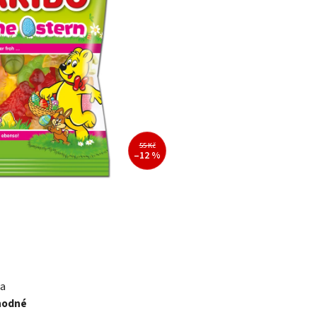
55 Kč
–12 %
 a
hodné