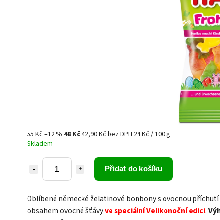
55 Kč
–12 %
48 Kč
42,90 Kč bez DPH
24 Kč / 100 g
Skladem
Přidat do košíku
Oblíbené německé želatinové bonbony s ovocnou příchutí
obsahem ovocné šťávy
ve speciální Velikonoční edici
.
Vý