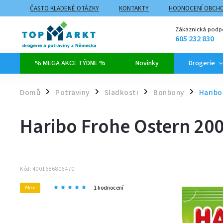
ČASTO KLADENÉ OTÁZKY
KONTAKTY
HODNOCENÍ OBCH
ZPŮSOBY DOPRAVY A PLATBY
PROČ NAKUPOVAT NA TOPMARK
Zákaznická podp
605 232 830
% MEGA AKCE TÝDNE %
Novinky
Drogerie
Domů
Potraviny
Sladkosti
Bonbony
Haribo
/
/
/
/
Haribo Frohe Ostern 200
Kód:
4001686806470
1 hodnocení
Akce