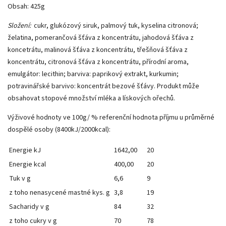
Obsah: 425g
Složení:
cukr, glukózový siruk, palmový tuk, kyselina citronová;
želatina, pomerančová šťáva z koncentrátu, jahodová šťáva z
koncetrátu, malinová šťáva z koncentrátu, třešňová šťáva z
koncentrátu, citronová šťáva z koncentrátu, přírodní aroma,
emulgátor: lecithin; barviva: paprikový extrakt, kurkumin;
potravinářské barvivo: koncentrát bezové šťávy. Produkt může
obsahovat stopové množství mléka a lískových ořechů.
Výživové hodnoty ve 100g/ % referenční hodnota příjmu u průměrné
dospělé osoby (8400kJ/2000kcal):
Energie kJ
1642,00
20
Energie kcal
400,00
20
Tuk v g
6,6
9
z toho nenasycené mastné kys. g
3,8
19
Sacharidy v g
84
32
z toho cukry v g
70
78