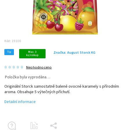
Kód:
19100
Tip
Max. 3
Značka:
August Storck KG
ks/nákup
Neohodnoceno
Položka byla vyprodána…
Originální Storck samostatně balené ovocné karamely s přírodním
aroma. Obsahuje 5 výtečných příchutí.
Detailní informace