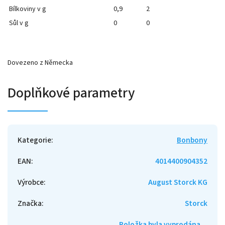
Bílkoviny v g
0,9
2
Sůl v g
0
0
Dovezeno z Německa
Doplňkové parametry
Kategorie
:
Bonbony
EAN
:
4014400904352
Výrobce
:
August Storck KG
Značka
:
Storck
Položka byla vyprodána…