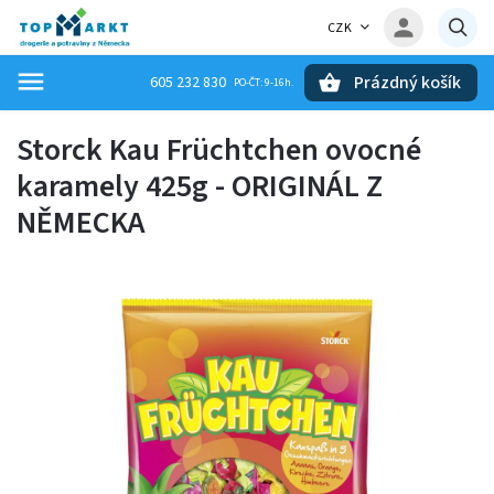
CZK
Prázdný košík
605 232 830
Hledat
Storck Kau Früchtchen ovocné
karamely 425g - ORIGINÁL Z
NĚMECKA