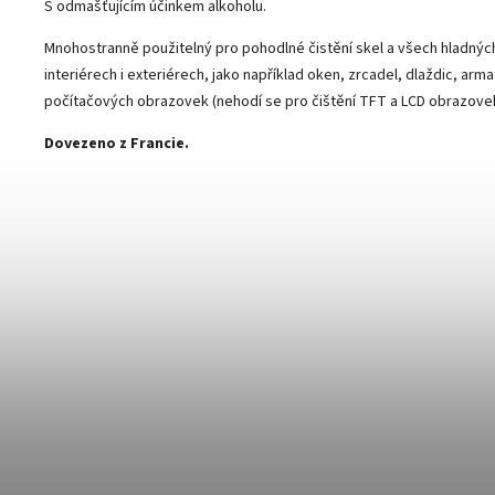
S odmašťujícím účinkem alkoholu.
Mnohostranně použitelný pro pohodlné čistění skel a všech hladnýc
interiérech i exteriérech, jako například oken, zrcadel, dlaždic, armat
počítačových obrazovek (nehodí se pro čištění TFT a LCD obrazovek
Dovezeno z Francie.