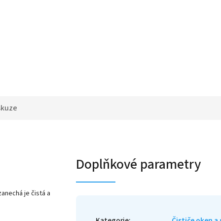
skuze
Doplňkové parametry
zanechá je čistá a
Kategorie
:
Čističe oken a 