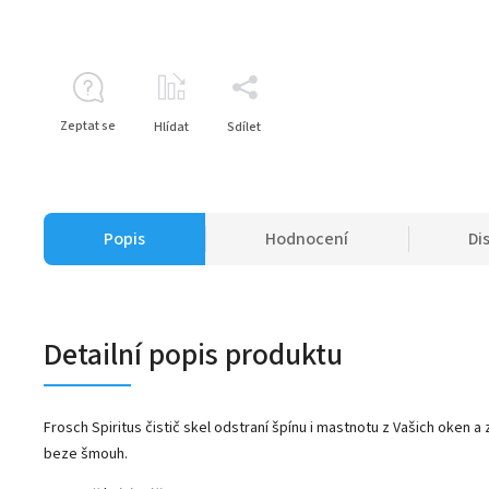
Zeptat se
Hlídat
Sdílet
Popis
Hodnocení
Di
Detailní popis produktu
Frosch Spiritus čistič skel odstraní špínu i mastnotu z Vašich oken a 
beze šmouh.