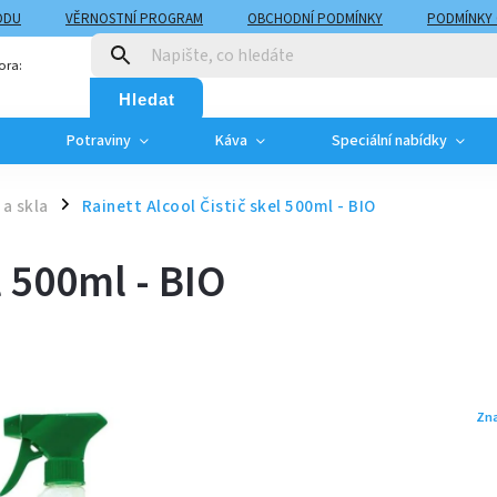
ODU
VĚRNOSTNÍ PROGRAM
OBCHODNÍ PODMÍNKY
PODMÍNKY
T
MOJE OBJEDNÁVKA
ora:
Hledat
Potraviny
Káva
Speciální nabídky
 a skla
Rainett Alcool Čistič skel 500ml - BIO
/
l 500ml - BIO
Zn