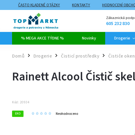
ČASTO KLADENÉ OTÁZKY
KONTAKTY
HODNOCENÍ OBCH
ZPŮSOBY DOPRAVY A PLATBY
PROČ NAKUPOVAT NA TOPMARK
Zákaznická podp
605 232 830
% MEGA AKCE TÝDNE %
Novinky
Drogerie
Domů
Drogerie
Čisticí prostředky
Čističe oken
/
/
/
Rainett Alcool Čistič ske
Kód:
20934
Neohodnoceno
EKO