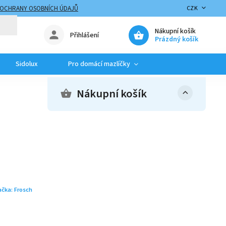
 OCHRANY OSOBNÍCH ÚDAJŮ
CZK
Nákupní košík
Přihlášení
Prázdný košík
Sidolux
Pro domácí mazlíčky
Nákupní košík
ačka:
Frosch