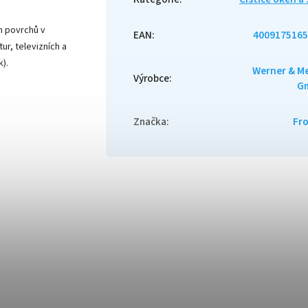
h povrchů v
EAN
:
4009175165
ur, televizních a
).
Werner & M
Výrobce
:
G
Značka
:
Fr