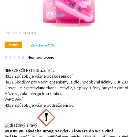
Kód:
736292434789
Novinka
Značka:
wOOm
Neohodnoceno
NEBEZPEČÍ! H315 Dráždí kůži.
H318 Způsobuje vážné poškození očí.
H412 Škodlivý pro vodní organismy, s dlouhodobými účinky. EUH208
Obsahuje 2-methylundekanal; ethyl 2,3-epoxy-3-fenylbutyrát; cineol.
Může vyvolat alergickou reakci.
VAROVÁNÍ!
H319 Způsobuje vážné podráždění očí.
wOOm WC závěska 4x50g barvící - Flowers do wc s vůní
květin
osvěží toalety, zajišťují hygienickou čistotu s příjemnou vůní.