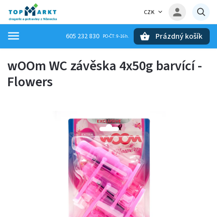
CZK
Prázdný košík
605 232 830
Hledat
wOOm WC závěska 4x50g barvící -
Flowers