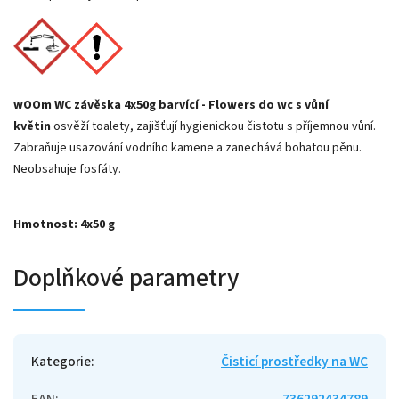
wOOm WC závěska 4x50g barvící - Flowers do wc s vůní
květin
osvěží toalety, zajišťují hygienickou čistotu s příjemnou vůní.
Zabraňuje usazování vodního kamene a zanechává bohatou pěnu.
Neobsahuje fosfáty.
Hmotnost: 4x50 g
Doplňkové parametry
Kategorie
:
Čisticí prostředky na WC
EAN
:
736292434789