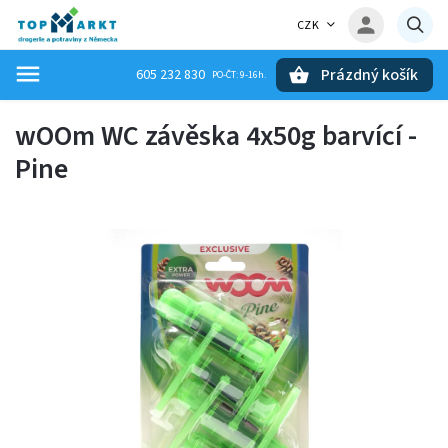
CZK
Prázdný košík
605 232 830
Hledat
wOOm WC závěska 4x50g barvící -
Pine