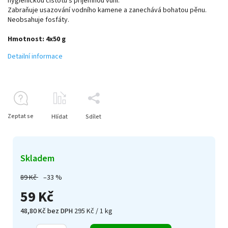
hygienickou čistotu s příjemnou vůní.
Zabraňuje usazování vodního kamene a zanechává bohatou pěnu.
Neobsahuje fosfáty.
Hmotnost: 4x50 g
Detailní informace
Zeptat se
Hlídat
Sdílet
Skladem
89 Kč
–33 %
59 Kč
48,80 Kč bez DPH
295 Kč / 1 kg