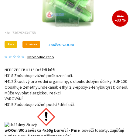
89 Kč
–33 %
Kód:
736292434758
Akce
Novinka
Značka:
wOOm
Neohodnoceno
NEBEZPEČÍ! H315 Dráždí kůži.
H318 Způsobuje vážné poškození očí.
H412 Škodlivý pro vodní organismy, s dlouhodobými účinky. EUH208
Obsahuje 2-methylundekanal; ethyl 2,3-epoxy-3-fenylbutyrát; cineol.
Může vyvolat alergickou reakci.
VAROVÁNÍ!
H319 Způsobuje vážné podráždění očí.
wOOm WC závěska 4x50g barvící - Pine
osvěží toalety, zajišťují