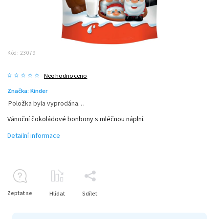
Kód:
23079
Neohodnoceno
Značka:
Kinder
Položka byla vyprodána…
Vánoční čokoládové bonbony s mléčnou náplní.
Detailní informace
Zeptat se
Hlídat
Sdílet