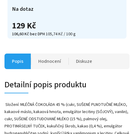
Na dotaz
129 Kč
106,60 Kč bez DPH
105,74 Kč / 100 g
Popis
Hodnocení
Diskuze
Detailní popis produktu
Složení: MLÉČNÁ ČOKOLÁDA 45 % (cukr, SUŠENÉ PLNOTUČNÉ MLÉKO,
kakaové máslo, kakaová hmota, emulgátor lecitiny (SÓJOVÝ), vanilin),
cukr, SUŠENÉ ODSTUDOVANÉ MLÉKO (15 %), palmový olej,
PROTIMÁSELNÝ TUČEK, kukuřičný škrob, kakao (0,4 %), emulgátor
hydrogenuhličitan sodný, kypřící látka vanilimonium a lecitiny. Celkové