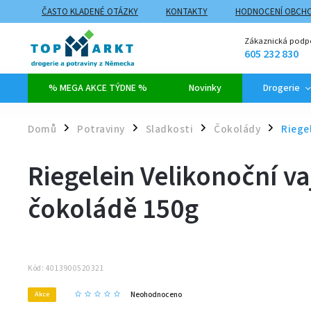
ČASTO KLADENÉ OTÁZKY
KONTAKTY
HODNOCENÍ OBCH
ZPŮSOBY DOPRAVY A PLATBY
PROČ NAKUPOVAT NA TOPMARK
Zákaznická podp
605 232 830
% MEGA AKCE TÝDNE %
Novinky
Drogerie
Domů
Potraviny
Sladkosti
Čokolády
Riege
/
/
/
/
Riegelein Velikonoční v
čokoládě 150g
Kód:
4013900520321
Neohodnoceno
Akce