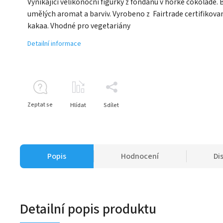
Vynikající velikonoční figurky z fondánu v hořké čokoládě. 
umělých aromat a barviv. Vyrobeno z Fairtrade certifikov
kakaa. Vhodné pro vegetariány
Detailní informace
Zeptat se
Hlídat
Sdílet
Popis
Hodnocení
Di
Detailní popis produktu