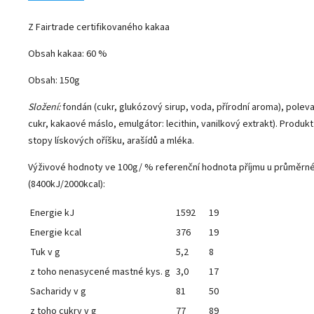
Z Fairtrade certifikovaného kakaa
Obsah kakaa: 60 %
Obsah: 150g
Složení:
fondán (cukr, glukózový sirup, voda, přírodní aroma), polev
cukr, kakaové máslo, emulgátor: lecithin, vanilkový extrakt). Produ
stopy lískových oříšku, arašídů a mléka.
Výživové hodnoty ve 100g/ % referenční hodnota příjmu u průměrn
(8400kJ/2000kcal):
Energie kJ
1592
19
Energie kcal
376
19
Tuk v g
5,2
8
z toho nenasycené mastné kys. g
3,0
17
Sacharidy v g
81
50
z toho cukry v g
77
89