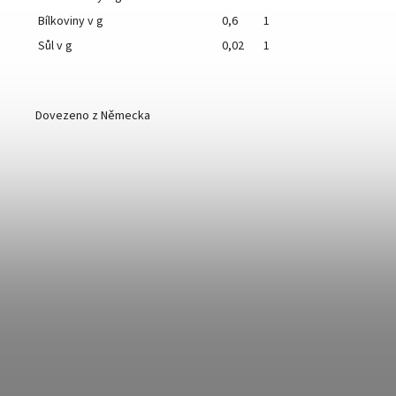
Bílkoviny v g
0,6
1
Sůl v g
0,02
1
Dovezeno z Německa