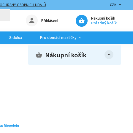
 OCHRANY OSOBNÍCH ÚDAJŮ
CZK
Nákupní košík
Přihlášení
Prázdný košík
Sidolux
Pro domácí mazlíčky
Nákupní košík
a:
Riegelein