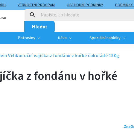
ODU
VĚRNOSTNÍ PROGRAM
OBCHODNÍ PODMÍNKY
PODMÍNKY
T
MOJE OBJEDNÁVKA
ora:
Hledat
Potraviny
Káva
Speciální nabídky
lein Velikonoční vajíčka z fondánu v hořké čokoládě 150g
ajíčka z fondánu v hořké
Značk