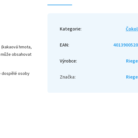
Kategorie
:
Čokol
EAN
:
4013900520
a (kakaová hmota,
kt může obsahovat
Výrobce
:
Riege
é dospělé osoby
Značka
:
Riege