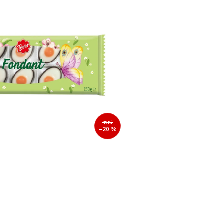
49 Kč
–20 %