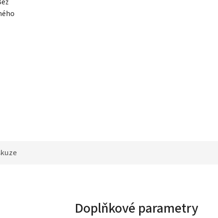
Bez
aného
skuze
Doplňkové parametry