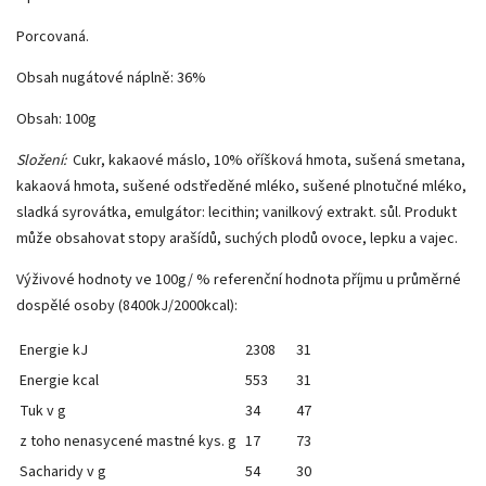
Porcovaná.
Obsah nugátové náplně: 36%
Obsah: 100g
Složení:
Cukr, kakaové máslo, 10% oříšková hmota, sušená smetana,
kakaová hmota, sušené odstředěné mléko, sušené plnotučné mléko,
sladká syrovátka, emulgátor: lecithin; vanilkový extrakt. sůl. Produkt
může obsahovat stopy arašídů, suchých plodů ovoce, lepku a vajec.
Výživové hodnoty ve 100g/ % referenční hodnota příjmu u průměrné
dospělé osoby (8400kJ/2000kcal):
Energie kJ
2308
31
Energie kcal
553
31
Tuk v g
34
47
z toho nenasycené mastné kys. g
17
73
Sacharidy v g
54
30