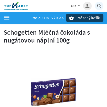
CZK
Prázdný košík
605 232 830
Hledat
Schogetten Mléčná čokoláda s
nugátovou náplní 100g