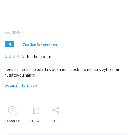
Kód:
8569
Tip
Značka:
Schogetten
Neohodnoceno
Jemná mléčná čokoláda s obsahem alpského mléka s výbornou
nugátovou náplní.
Detailní informace
Zeptat se
Hlídat
Sdílet