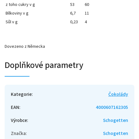
z toho cukry v g
53
60
Bílkoviny v g
6,7
11
Sůl v g
0,23
4
Dovezeno z Německa
Doplňkové parametry
Kategorie
:
Čokolády
EAN
:
4000607162305
Výrobce
:
Schogetten
Značka
:
Schogetten