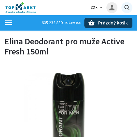
CZK
Prázdný košík
605 232 830
Hledat
Elina Deodorant pro muže Active
Fresh 150ml