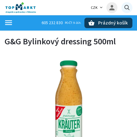
CZK
Prázdný košík
605 232 830
Hledat
G&G Bylinkový dressing 500ml