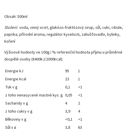
Obsah: 500ml
Složení:
voda, vinný ocet, glukózo-fruktózový sirup, sůl, cukr, cibule,
paprika, přírodní aroma, regulátor kyselosti, zahušťovadlo, bylinky,
koření
Výživové hodnoty ve 100g/ % referenční hodnota příjmu u průměrné
dospělé osoby (8400kJ/2000kcal):
Energie kJ
95
1
Energie kcal
23
1
Tuk v g
0,1
<1
z toho nenasycené mastné kys. g
0,05
<1
Sacharidy v g
4
2
z toho cukry v g
3,9
4
Bílkoviny v g
<0,1
<1
Sůl v g
3,8
63