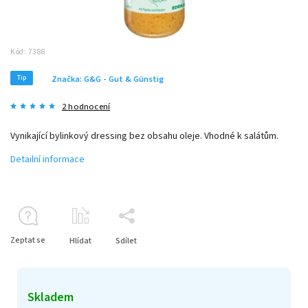
Kód:
7388
Tip
Značka:
G&G - Gut & Günstig
2 hodnocení
Vynikající bylinkový dressing bez obsahu oleje. Vhodné k salátům.
Detailní informace
Zeptat se
Hlídat
Sdílet
Skladem