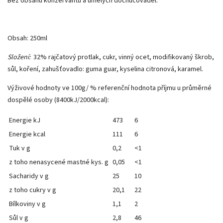
Bez obsahu konzervantů a umělých dochucovadel.
Obsah: 250ml
Složení:
32% rajčatový protlak, cukr, vinný ocet, modifikovaný škrob,
sůl, koření, zahušťovadlo: guma guar, kyselina citronová, karamel.
Výživové hodnoty ve 100g/ % referenční hodnota příjmu u průměrné
dospělé osoby (8400kJ/2000kcal):
Energie kJ
473
6
Energie kcal
111
6
Tuk v g
0,2
<1
z toho nenasycené mastné kys. g
0,05
<1
Sacharidy v g
25
10
z toho cukry v g
20,1
22
Bílkoviny v g
1,1
2
Sůl v g
2,8
46