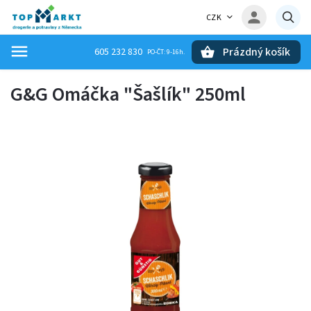
CZK
Prázdný košík
605 232 830
Hledat
G&G Omáčka "Šašlík" 250ml