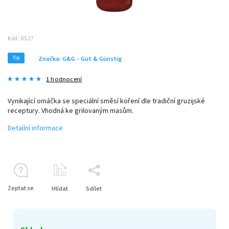
Kód:
8527
Tip
Značka:
G&G - Gut & Günstig
1 hodnocení
Vynikající omáčka se speciální směsí koření dle tradiční gruzijské
receptury. Vhodná ke grilovaným masům.
Detailní informace
Zeptat se
Hlídat
Sdílet