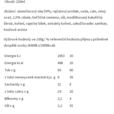
Obsah: 220ml
Složení:
slunečnicový olej 50%, rajčatový protlak, voda, cukr, vinný
ocet, 2,5% cibule, hořčičné semeno, sůl, modifikovaný kukuřičný
škrob, koření, vaječný bílek, extrakty koření, zahušťovadlo: xanthan,
kouřové aroma
Výživové hodnoty ve 100g/ % referenční hodnota příjmu u průměrné
dospělé osoby (8400kJ/2000kcal):
Energie kJ
2053
20
Energie kcal
498
20
Tuk v g
50
60
z toho nenasycené mastné kys. g
6
36
Sacharidy v g
21
8
z toho cukry v g
19
20
Bílkoviny v g
2,1
4
Sůl v g
2,2
35