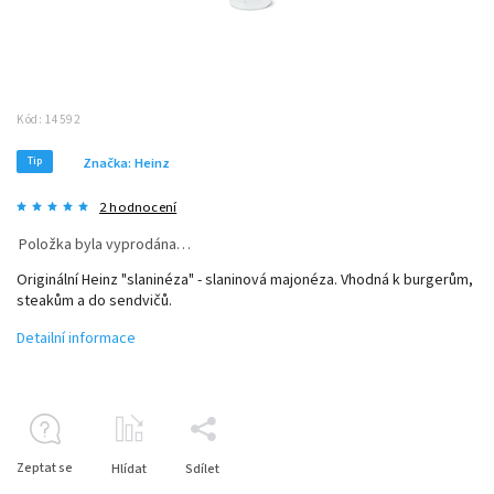
Kód:
14592
Tip
Značka:
Heinz
2 hodnocení
Položka byla vyprodána…
Originální Heinz "slaninéza" - slaninová majonéza. Vhodná k burgerům,
steakům a do sendvičů.
Detailní informace
Zeptat se
Hlídat
Sdílet