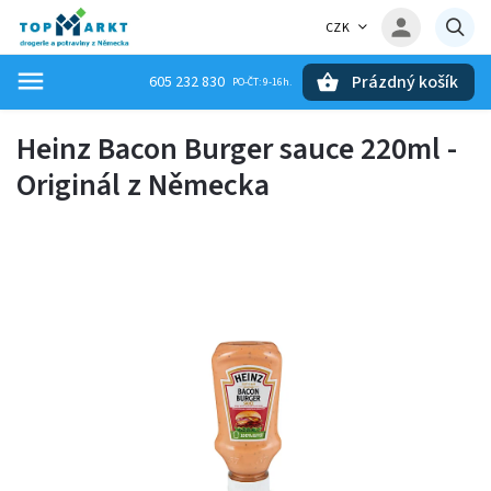
CZK
Prázdný košík
605 232 830
Hledat
Heinz Bacon Burger sauce 220ml -
Originál z Německa