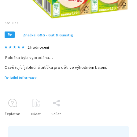
Kód:
8771
Tip
Značka:
G&G - Gut & Günstig
2 hodnocení
Položka byla vyprodána…
Osvěžující jablečná pitíčka pro děti ve výhodném balení.
Detailní informace
Zeptat se
Hlídat
Sdílet