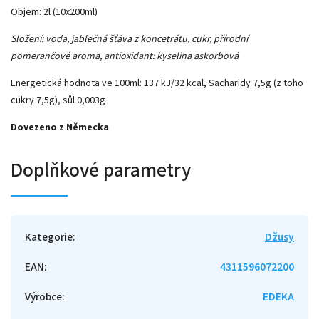
Objem: 2l (10x200ml)
Složení: voda, jablečná šťáva z koncetrátu, cukr, přírodní
pomerančové aroma, antioxidant: kyselina askorbová
Energetická hodnota ve 100ml: 137 kJ/32 kcal, Sacharidy 7,5g (z toho
cukry 7,5g), sůl 0,003g
Dovezeno z Německa
Doplňkové parametry
Kategorie
:
Džusy
EAN
:
4311596072200
Výrobce
:
EDEKA