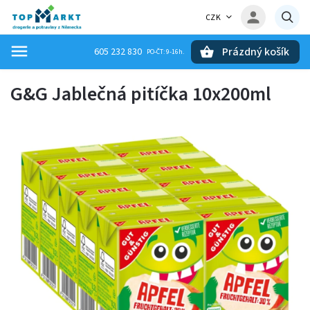
CZK
Prázdný košík
605 232 830
Hledat
G&G Jablečná pitíčka 10x200ml