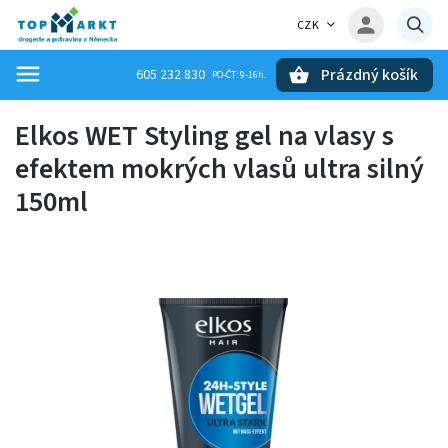
CZK
Prázdný košík
605 232 830
Hledat
Elkos WET Styling gel na vlasy s
efektem mokrých vlasů ultra silný
150ml