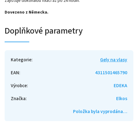
Zajišťuje dokonalou fixaci až po 24 hodin.
Dovezeno z Německa.
Doplňkové parametry
Kategorie
:
Gely na vlasy
EAN
:
4311501465790
Výrobce
:
EDEKA
Značka
:
Elkos
Položka byla vyprodána…