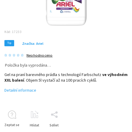
Kód:
17233
Tip
Značka:
Ariel
Neohodnoceno
Položka byla vyprodána…
Gel na praní barevného prádla s technologií Farbschutz
ve výhodném
XXL balení
. Objem 5l vystačí až na 100 pracích cyklů.
Detailní informace
Zeptat se
Hlídat
Sdílet