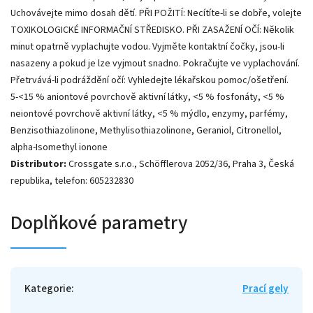
Uchovávejte mimo dosah dětí. PŘI POŽITÍ: Necítíte-li se dobře, volejte
TOXIKOLOGICKÉ INFORMAČNÍ STŘEDISKO. PŘI ZASAŽENÍ OČÍ: Několik
minut opatrně vyplachujte vodou. Vyjměte kontaktní čočky, jsou-li
nasazeny a pokud je lze vyjmout snadno. Pokračujte ve vyplachování.
Přetrvává-li podráždění očí: Vyhledejte lékařskou pomoc/ošetření.
5-<15 % aniontové povrchově aktivní látky, <5 % fosfonáty, <5 %
neiontové povrchově aktivní látky, <5 % mýdlo, enzymy, parfémy,
Benzisothiazolinone, Methylisothiazolinone, Geraniol, Citronellol,
alpha-Isomethyl ionone
Distributor:
Crossgate s.r.o., Schöfflerova 2052/36, Praha 3, Česká
republika, telefon: 605232830
Doplňkové parametry
Kategorie
:
Prací gely