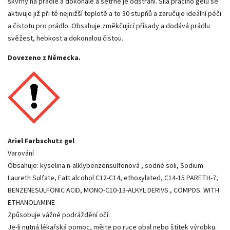
skvrny na prádle a dokonale a šetrně je odstraní. Síla pracího gelu se
aktivuje již při té nejnižší teplotě a to 30 stupňů a zaručuje ideální péči
a čistotu pro prádlo. Obsahuje změkčující přísady a dodává prádlu
svěžest, hebkost a dokonalou čistou.
Dovezeno z Německa.
Ariel Farbschutz gel
Varování
Obsahuje: kyselina n-alklybenzensulfonová , sodné soli, Sodium
Laureth Sulfate, Fatt alcohol C12-C14, ethoxylated, C14-15 PARETH-7,
BENZENESULFONIC ACID, MONO-C10-13-ALKYL DERIVS., COMPDS. WITH
ETHANOLAMINE
Způsobuje vážné podráždění očí.
Je-li nutná lékařská pomoc, mějte po ruce obal nebo štítek výrobku.