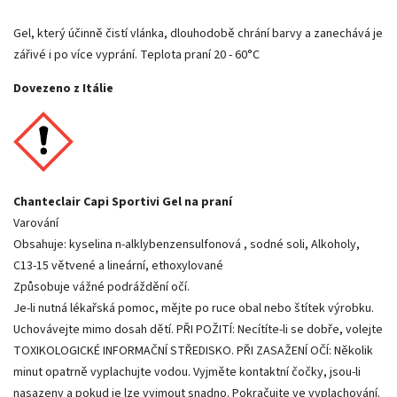
Gel, který účinně čistí vlánka, dlouhodobě chrání barvy a zanechává je
zářivé i po více vyprání. Teplota praní 20 - 60°C
Dovezeno z Itálie
Chanteclair Capi Sportivi Gel na praní
Varování
Obsahuje: kyselina n-alklybenzensulfonová , sodné soli, Alkoholy,
C13-15 větvené a lineární, ethoxylované
Způsobuje vážné podráždění očí.
Je-li nutná lékařská pomoc, mějte po ruce obal nebo štítek výrobku.
Uchovávejte mimo dosah dětí. PŘI POŽITÍ: Necítíte-li se dobře, volejte
TOXIKOLOGICKÉ INFORMAČNÍ STŘEDISKO. PŘI ZASAŽENÍ OČÍ: Několik
minut opatrně vyplachujte vodou. Vyjměte kontaktní čočky, jsou-li
nasazeny a pokud je lze vyjmout snadno. Pokračujte ve vyplachování.