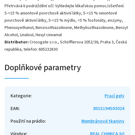
Přetrvává-li podráždění očí: Vyhledejte lékařskou pomoc/ošetření.
5-<15 % aniontové povrchově aktivní látky, 5-<15 % neiontové
povrchově aktivní látky, 5-<15 % mýdlo, <5 % fosfonáty, enzymy,
Phenoxyethanol, Benzisothiazolinone, Methylisothiazolinone, Benzyl
Alcohol, Linalool, Hexyl cinnamal
Distributor:
Crossgate s.r.o., Schöfflerova 2052/36, Praha 3, Česká
republika, telefon: 605232830
Doplňkové parametry
Kategorie
:
Prací gely
EAN
:
8015194503024
Použití na prádlo
:
Membránové tkaniny
Výrobce
:
REAL CHIMICA Srl