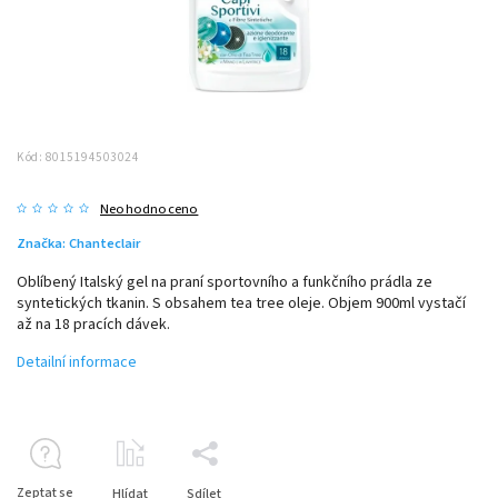
Kód:
8015194503024
Neohodnoceno
Značka:
Chanteclair
Oblíbený Italský gel na praní sportovního a funkčního prádla ze
syntetických tkanin. S obsahem tea tree oleje. Objem 900ml vystačí
až na 18 pracích dávek.
Detailní informace
Zeptat se
Hlídat
Sdílet