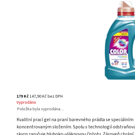
179 Kč
147,90 Kč bez DPH
Vyprodáno
Položka byla vyprodána…
Kvalitní prací gel na praní barevného prádla se speciálním
koncentrovaným složením. Spolu s technologií odstraňov
skvrn zaručuje hluboko-vláknovou čistotu. Zároveň chrání