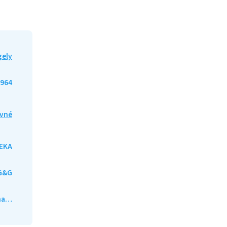
gely
964
vné
EKA
G&G
ána…