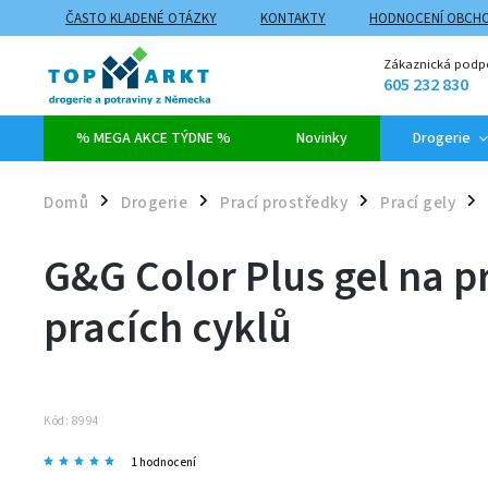
ČASTO KLADENÉ OTÁZKY
KONTAKTY
HODNOCENÍ OBCH
ZPŮSOBY DOPRAVY A PLATBY
PROČ NAKUPOVAT NA TOPMARK
Zákaznická podp
605 232 830
% MEGA AKCE TÝDNE %
Novinky
Drogerie
Domů
Drogerie
Prací prostředky
Prací gely
/
/
/
/
G&G Color Plus gel na p
pracích cyklů
Kód:
8994
1 hodnocení