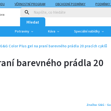
ODU
VĚRNOSTNÍ PROGRAM
OBCHODNÍ PODMÍNKY
PODMÍNKY
T
MOJE OBJEDNÁVKA
ora:
Hledat
Potraviny
Káva
Speciální nabídky
G&G Color Plus gel na praní barevného prádla 20 pracích cyklů
raní barevného prádla 20
Značka:
G&G - Gu