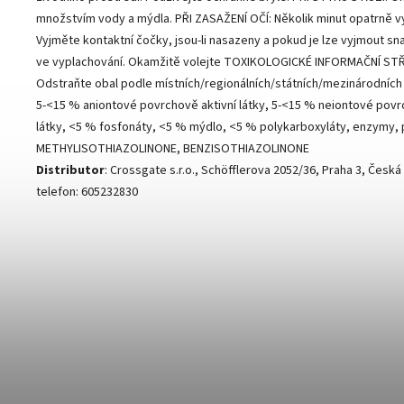
množstvím vody a mýdla. PŘI ZASAŽENÍ OČÍ: Několik minut opatrně v
Vyjměte kontaktní čočky, jsou-li nasazeny a pokud je lze vyjmout sn
ve vyplachování. Okamžitě volejte TOXIKOLOGICKÉ INFORMAČNÍ ST
Odstraňte obal podle místních/regionálních/státních/mezinárodních
5-<15 % aniontové povrchově aktivní látky, 5-<15 % neiontové povr
látky, <5 % fosfonáty, <5 % mýdlo, <5 % polykarboxyláty, enzymy,
METHYLISOTHIAZOLINONE, BENZISOTHIAZOLINONE
Distributor
: Crossgate s.r.o., Schöfflerova 2052/36, Praha 3, Česká
telefon: 605232830