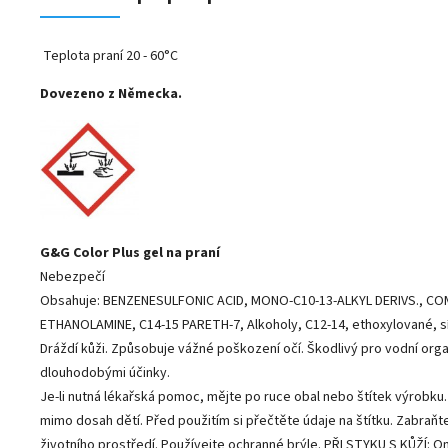
Teplota praní 20 - 60°C
Dovezeno z Německa.
G&G Color Plus gel na praní
Nebezpečí
Obsahuje: BENZENESULFONIC ACID, MONO-C10-13-ALKYL DERIVS., C
ETHANOLAMINE, C14-15 PARETH-7, Alkoholy, C12-14, ethoxylované, sí
Dráždí kůži. Způsobuje vážné poškození očí. Škodlivý pro vodní org
dlouhodobými účinky.
Je-li nutná lékařská pomoc, mějte po ruce obal nebo štítek výrobku
mimo dosah dětí. Před použitím si přečtěte údaje na štítku. Zabraňt
životního prostředí. Používejte ochranné brýle. PŘI STYKU S KŮŽÍ: 