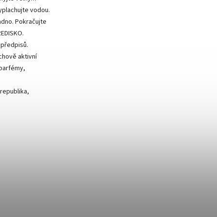
yplachujte vodou.
adno. Pokračujte
ŘEDISKO.
 předpisů.
chově aktivní
 parfémy,
 republika,