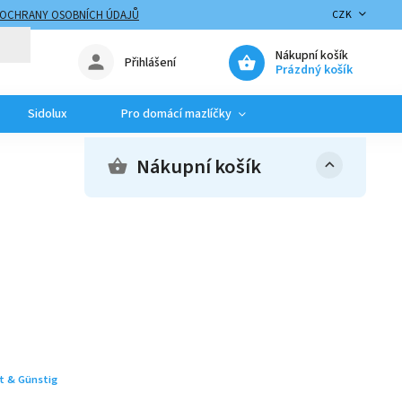
 OCHRANY OSOBNÍCH ÚDAJŮ
CZK
Nákupní košík
Přihlášení
Prázdný košík
Sidolux
Pro domácí mazlíčky
Nákupní košík
t & Günstig