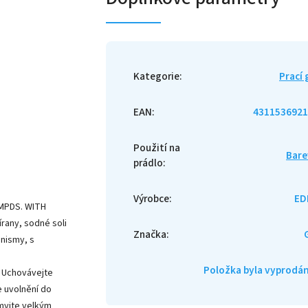
Kategorie
:
Prací 
EAN
:
4311536921
Použití na
Bare
prádlo
:
Výrobce
:
ED
OMPDS. WITH
rany, sodné soli
Značka
:
anismy, s
Položka byla vyprod
. Uchovávejte
e uvolnění do
Omyjte velkým