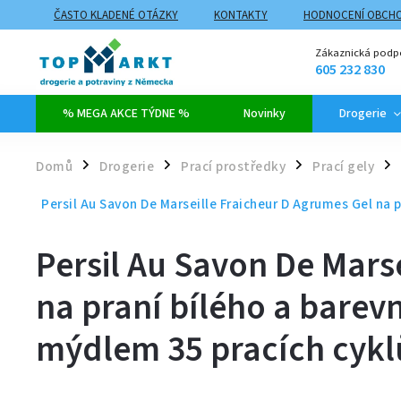
ČASTO KLADENÉ OTÁZKY
KONTAKTY
HODNOCENÍ OBCH
ZPŮSOBY DOPRAVY A PLATBY
PROČ NAKUPOVAT NA TOPMARK
Zákaznická podp
605 232 830
% MEGA AKCE TÝDNE %
Novinky
Drogerie
Domů
Drogerie
Prací prostředky
Prací gely
/
/
/
/
Persil Au Savon De Marseille Fraicheur D Agrumes Gel na 
Persil Au Savon De Mars
na praní bílého a barev
mýdlem 35 pracích cykl