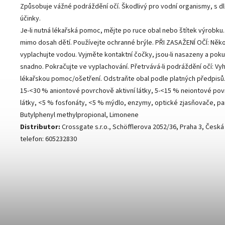
Způsobuje vážné podráždění očí. Škodlivý pro vodní organismy, s 
účinky.
Je-li nutná lékařská pomoc, mějte po ruce obal nebo štítek výrobku
mimo dosah dětí. Používejte ochranné brýle. PŘI ZASAŽENÍ OČÍ: Něko
vyplachujte vodou. Vyjměte kontaktní čočky, jsou-li nasazeny a poku
snadno. Pokračujte ve vyplachování. Přetrvává-li podráždění očí: Vy
lékařskou pomoc/ošetření. Odstraňte obal podle platných předpisů
15-<30 % aniontové povrchově aktivní látky, 5-<15 % neiontové pov
látky, <5 % fosfonáty, <5 % mýdlo, enzymy, optické zjasňovače, p
Butylphenyl methylpropional, Limonene
Distributor:
Crossgate s.r.o., Schöfflerova 2052/36, Praha 3, Česká
telefon: 605232830