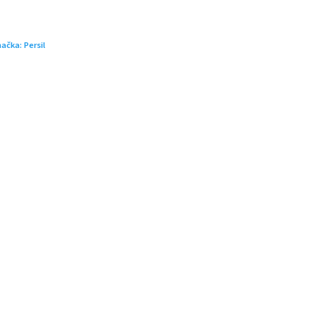
načka:
Persil