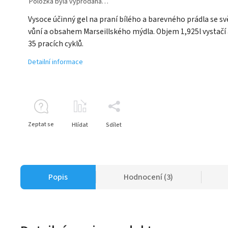
Položka byla vyprodána…
Vysoce účinný gel na praní bílého a barevného prádla se sv
vůní a obsahem Marseillského mýdla. Objem 1,925l vystačí 
35 pracích cyklů.
Detailní informace
Zeptat se
Hlídat
Sdílet
Popis
Hodnocení (3)