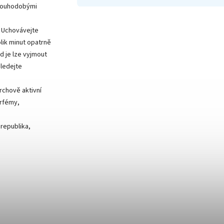
dlouhodobými
. Uchovávejte
lik minut opatrně
d je lze vyjmout
hledejte
.
rchově aktivní
arfémy,
 republika,