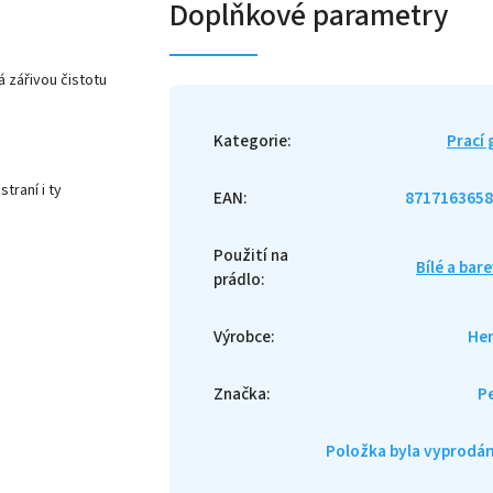
Doplňkové parametry
 zářivou čistotu
Kategorie
:
Prací 
traní i ty
EAN
:
8717163658
Použití na
Bílé a bar
prádlo
:
Výrobce
:
He
Značka
:
Pe
Položka byla vyprod