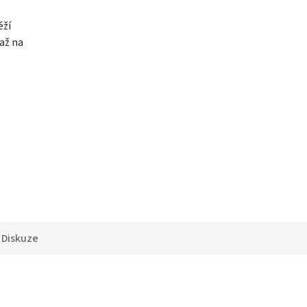
ěží
až na
Diskuze