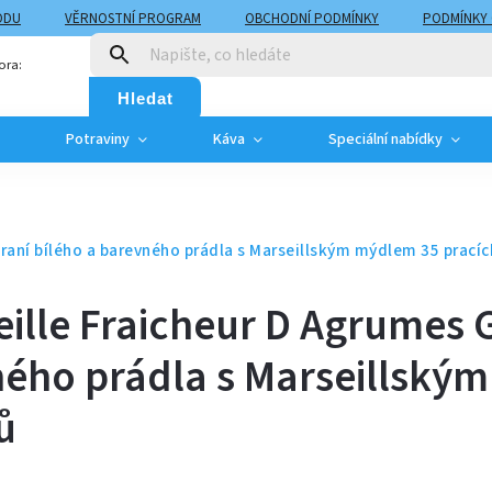
ODU
VĚRNOSTNÍ PROGRAM
OBCHODNÍ PODMÍNKY
PODMÍNKY
T
MOJE OBJEDNÁVKA
ora:
Hledat
Potraviny
Káva
Speciální nabídky
praní bílého a barevného prádla s Marseillským mýdlem 35 pracíc
eille Fraicheur D Agrumes 
ného prádla s Marseillským
ů