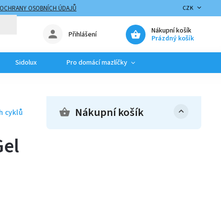
 OCHRANY OSOBNÍCH ÚDAJŮ
CZK
Nákupní košík
Přihlášení
Prázdný košík
Sidolux
Pro domácí mazlíčky
Nákupní košík
h cyklů
Gel