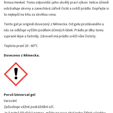
firmou Henkel. Tomu odpovídá i jeho skvělý prací výkon. Velice účinně
odstraňuje skvrny a zanechává zářivě čisté a svěží prádlo. Dopřejte si
to nejlepší na trhu za skvělou cenu.
Tento gel je originál dovezený z Německa. Od gelu prodávaného u
nás se odlišuje vyšším podílem účinných látek. Prádlo je díky tomu
vyprané lépe a šetrněji. Zároveň má prádlo svěží vůni čistoty.
Teplota praní 20 - 60°C
Dovezeno z Německa.
Persil Universal gel
Varování
Způsobuje vážné podráždění očí.
Je-li nutná lékařská pomoc, mějte po ruce obal nebo štítek výrobku.