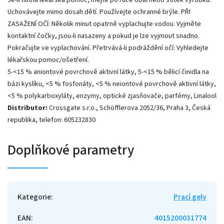
Uchovávejte mimo dosah dětí. Používejte ochranné brýle. PŘI
ZASAŽENÍ OČÍ: Několik minut opatrně vyplachujte vodou. Vyjměte
kontaktní čočky, jsou-li nasazeny a pokud je lze vyjmout snadno.
Pokračujte ve vyplachování. Přetrvává-li podráždění očí: Vyhledejte
lékařskou pomoc/ošetření.
5-<15 % aniontové povrchově aktivní látky, 5-<15 % bělicí činidla na
bázi kyslíku, <5 % fosfonáty, <5 % neiontové povrchově aktivní látky,
<5 % polykarboxyláty, enzymy, optické zjasňovače, parfémy, Linalool
Distributor:
Crossgate s.r.o., Schöfflerova 2052/36, Praha 3, Česká
republika, telefon: 605232830
Doplňkové parametry
Kategorie
:
Prací gely
EAN
:
4015200031774