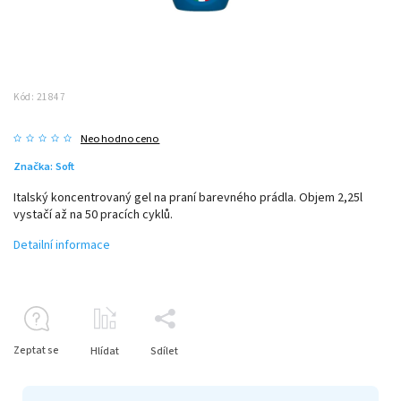
Kód:
21847
Neohodnoceno
Značka:
Soft
Italský koncentrovaný gel na praní barevného prádla. Objem 2,25l
vystačí až na 50 pracích cyklů.
Detailní informace
Zeptat se
Hlídat
Sdílet