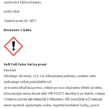
zachovává žářivost barev.
Svěží vůně.
Teplota praní 20 - 60°C
Dovezeno z Itálie.
Soft Full Color Gel na praní
Varování
Obsahuje: Alcohols, C12- 14, ethoxylated,sulfates, sodium salts
Způsobuje vážné podráždění očí.
Je-li nutná lékařská pomoc, mějte po ruce obal nebo štítek výrobku.
Uchovávejte mimo dosah dětí. PŘI POŽITÍ: Necítíte-li se dobře, volejte
TOXIKOLOGICKÉ INFORMAČNÍ STŘEDISKO. PŘI ZASAŽENÍ OČÍ: Několik
minut opatrně vyplachujte vodou. Vyjměte kontaktní čočky, jsou-li