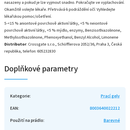
nasazeny a pokud je lze vyjmout snadno. Pokračujte ve vyplachování.
Okamžitě volejte lékaře. Přetrvává-li podráždění očí: Vyhledejte
lékařskou pomoc/ošetření.
5-<15 % aniontové povrchově aktivní látky, <5 % neiontové
povrchově aktivní látky, <5 % mýdlo, enzymy, Benzisothiazolinone,
Methylisothiazolinone, Phenoxyethanol, Benzyl Alcohol, Limonene
Distributor
: Crossgate s.r.o., Schöfflerova 2052/36, Praha 3, Česká
republika, telefon: 605232830
Doplňkové parametry
Kategorie
:
Prací gely
EAN
:
8003640022212
Použití na prádlo
:
Barevné