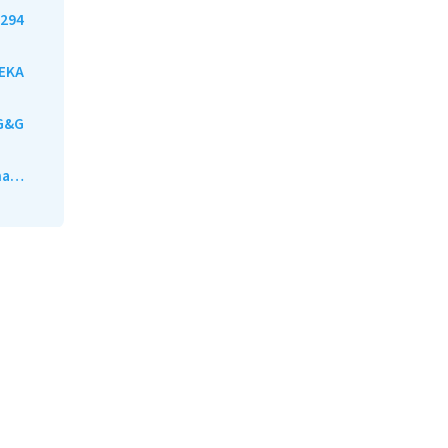
294
EKA
G&G
ána…