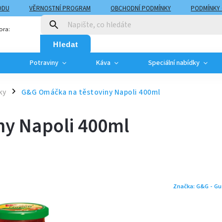
ODU
VĚRNOSTNÍ PROGRAM
OBCHODNÍ PODMÍNKY
PODMÍNKY
T
MOJE OBJEDNÁVKA
ora:
Hledat
Potraviny
Káva
Speciální nabídky
ky
G&G Omáčka na těstoviny Napoli 400ml
/
ny Napoli 400ml
Značka:
G&G - Gu