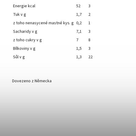
Energie kcal
52
3
Tuk v g
1,7
2
z toho nenasycené mastné kys. g
0,2
1
Sacharidy v g
7,1
3
z toho cukry v g
7
8
Bílkoviny v g
1,5
3
Sůl v g
1,3
22
Dovezeno z Německa