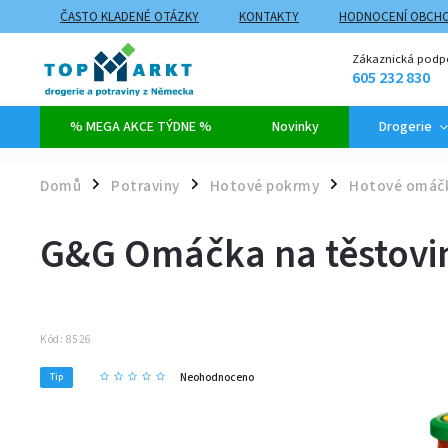
ČASTO KLADENÉ OTÁZKY
KONTAKTY
HODNOCENÍ OBCH
ZPŮSOBY DOPRAVY A PLATBY
PROČ NAKUPOVAT NA TOPMARK
Zákaznická podp
605 232 830
% MEGA AKCE TÝDNE %
Novinky
Drogerie
Domů
Potraviny
Hotové pokrmy
Hotové omáč
/
/
/
G&G Omáčka na těstovi
Kód:
8526
Neohodnoceno
Tip