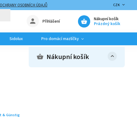
 OCHRANY OSOBNÍCH ÚDAJŮ
CZK
Nákupní košík
Přihlášení
Prázdný košík
Sidolux
Pro domácí mazlíčky
Nákupní košík
t & Günstig