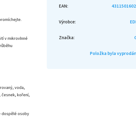
EAN
:
4311501602
promíchejte.
Výrobce
:
ED
Značka
:
tí v mikrovlnné
 průběhu
Položka byla vyprod
rovaný, voda,
l, česnek, koření,
é dospělé osoby