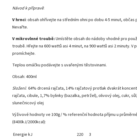
Návod k přípravě
:
V hrnci
: obsah ohřívejte na středním ohni po dobu 4-5 minut, občas 
Nevařte.
V mikrovlnné troubě:
Umístěte obsah do nádoby vhodné pro použi
troubě. Hřejte na 600 wattů asi 4 minut, na 900 wattů asi 2 minuty. V
promíchejte.
Teplou omáčku podávejte s uvařenými těstovinami.
Obsah: 400ml
Složení:
64% drcená rajčata, 14% rajčatový protlak dvakrát koncent
rajčata, cibule, 1,7% bylinky (bazalka, petržel), olivový olej, cukr, sů
slunečnicový olej
Výživové hodnoty ve 100g/ % referenční hodnota příjmu u průměrn
(8400kJ/2000kcal):
Energie kJ
220
3