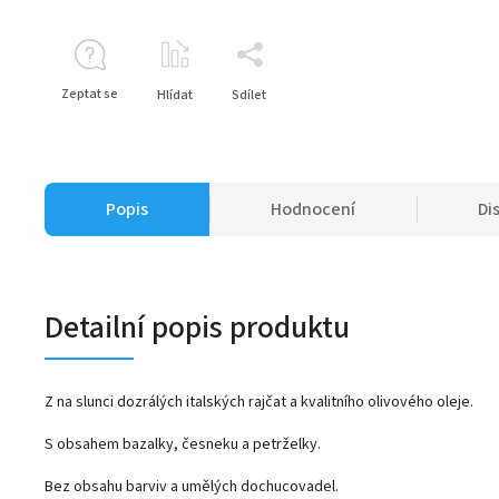
Zeptat se
Hlídat
Sdílet
Popis
Hodnocení
Di
Detailní popis produktu
Z na slunci dozrálých italských rajčat a kvalitního olivového oleje.
S obsahem bazalky, česneku a petrželky.
Bez obsahu barviv a umělých dochucovadel.