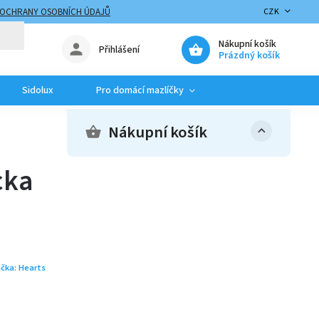
 OCHRANY OSOBNÍCH ÚDAJŮ
CZK
Nákupní košík
Přihlášení
Prázdný košík
Sidolux
Pro domácí mazlíčky
Nákupní košík
cka
čka:
Hearts