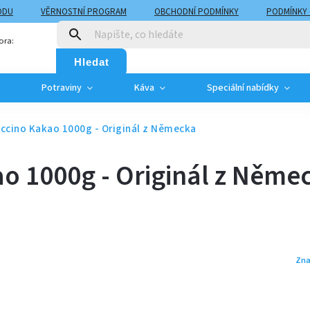
ODU
VĚRNOSTNÍ PROGRAM
OBCHODNÍ PODMÍNKY
PODMÍNKY
T
MOJE OBJEDNÁVKA
ora:
Hledat
Potraviny
Káva
Speciální nabídky
ccino Kakao 1000g - Originál z Německa
o 1000g - Originál z Něme
Zna