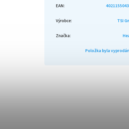
EAN
:
4021155043
Výrobce
:
TSI G
Značka
:
He
Položka byla vyprod