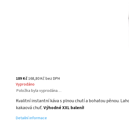
189 Kč
168,80 Kč bez DPH
Vyprodáno
Položka byla vyprodána…
Kvalitní instantní káva s plnou chutí a bohatou pěnou. La
kakaová chuť.
Výhodné XXL balení!
Detailní informace