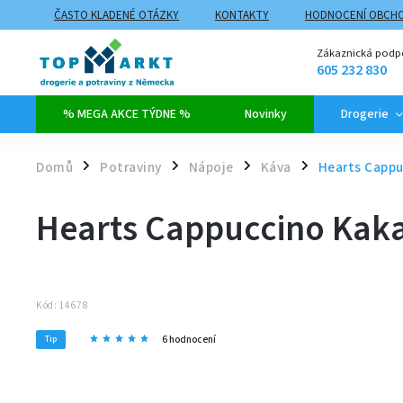
ČASTO KLADENÉ OTÁZKY
KONTAKTY
HODNOCENÍ OBCH
ZPŮSOBY DOPRAVY A PLATBY
PROČ NAKUPOVAT NA TOPMARK
Zákaznická podp
605 232 830
% MEGA AKCE TÝDNE %
Novinky
Drogerie
Domů
Potraviny
Nápoje
Káva
Hearts Cappu
/
/
/
/
Hearts Cappuccino Kaka
Kód:
14678
6 hodnocení
Tip