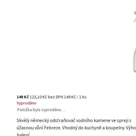
149 Kč
123,10 Kč bez DPH
149 Kč / 1 ks
Vyprodáno
Položka byla vyprodána…
Skvělý německý odstraňovač vodního kamene ve spreji s
úžasnou vůní Febreze. Vhodný do kuchyně a koupelny. Výh
balení.