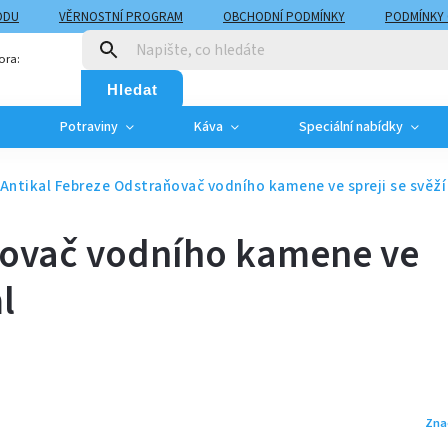
ODU
VĚRNOSTNÍ PROGRAM
OBCHODNÍ PODMÍNKY
PODMÍNKY
T
MOJE OBJEDNÁVKA
ora:
Hledat
Potraviny
Káva
Speciální nabídky
Antikal Febreze Odstraňovač vodního kamene ve spreji se svěží
ňovač vodního kamene ve
l
Zna