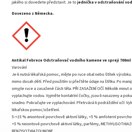
jakého si dovedete představit. Je to
jednička v odstraňování vo
Dovezeno z Německa.
Antikal Febreze Odstraňovač vodního kamene ve spreji 700ml
Varování
Je-li nutná lékařská pomoc, mějte po ruce obal nebo štítek výrobku
mimo dosah dětí. Před použitím si přečtěte údaje na štítku. Po mani
omyjte ruce a zasažené části těla. PŘI ZASAŽENÍ OČÍ: Několik minut 
vyplachujte vodou. Vyjměte kontaktní čočky, jsou-li nasazeny a poku
snadno. Pokračujte ve vyplachování. Přetrvává-li podráždění očí: Vy
lékařskou pomoc/ošetření.
5-<15 % aniontové povrchově aktivní látky, <5 % amfoterní povrchov
<5 % neiontové povrchově aktivní látky, parfémy, METHYLISOTHIA
BENZISOTHIAZOLINONE