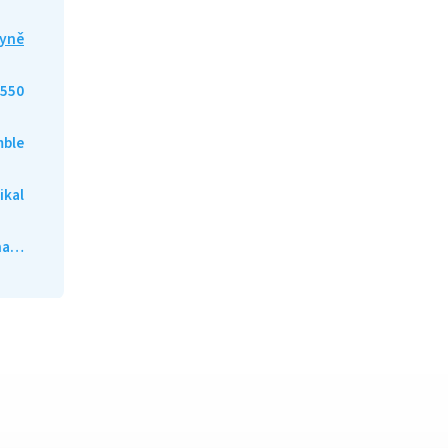
yně
550
mble
ikal
ána…