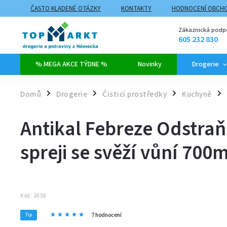
ČASTO KLADENÉ OTÁZKY
KONTAKTY
HODNOCENÍ OBCH
ZPŮSOBY DOPRAVY A PLATBY
PROČ NAKUPOVAT NA TOPMARK
Zákaznická podp
605 232 830
% MEGA AKCE TÝDNE %
Novinky
Drogerie
Domů
Drogerie
Čisticí prostředky
Kuchyně
/
/
/
/
Antikal Febreze Odstra
spreji se svěží vůní 700m
Kód:
2858
7 hodnocení
Tip