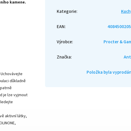
dního kamene.
Kategorie
:
Kuch
EAN
:
4084500205
Výrobce
:
Procter & Ga
Značka
:
Ant
Položka byla vyprod
. Uchovávejte
pulaci důkladně
opatrně
d je lze vyjmout
hledejte
ě aktivní látky,
ZOLINONE,