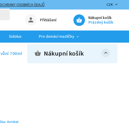
 OCHRANY OSOBNÍCH ÚDAJŮ
CZK
Nákupní košík
Přihlášení
Prázdný košík
Sidolux
Pro domácí mazlíčky
Nákupní košík
 vůní 700ml
čka:
Antikal