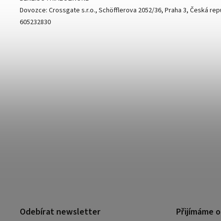
Dovozce: Crossgate s.r.o., Schöfflerova 2052/36, Praha 3, Česká repu
605232830
Odebírat newsletter
Přijímáme o