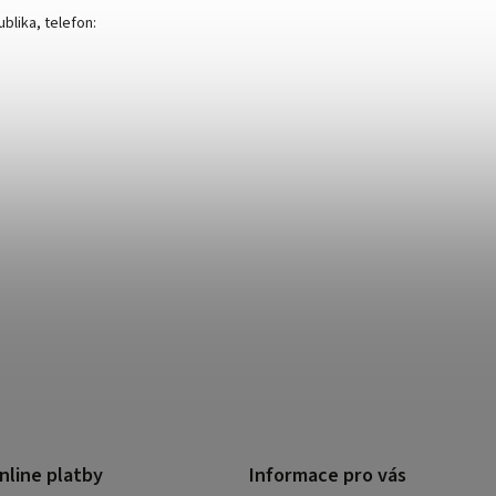
blika, telefon:
nline platby
Informace pro vás