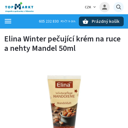
CZK
Prázdný košík
605 232 830
Hledat
Elina Winter pečující krém na ruce
a nehty Mandel 50ml