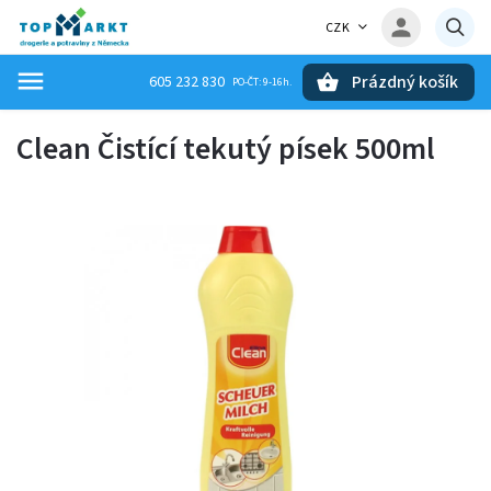
CZK
Prázdný košík
605 232 830
Hledat
Clean Čistící tekutý písek 500ml