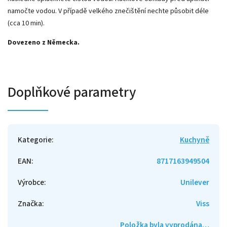
namočte vodou. V případě velkého znečištění nechte působit déle
(cca 10 min).
Dovezeno z Německa.
Doplňkové parametry
Kategorie
:
Kuchyně
EAN
:
8717163949504
Výrobce
:
Unilever
Značka
:
Viss
Položka byla vyprodána…