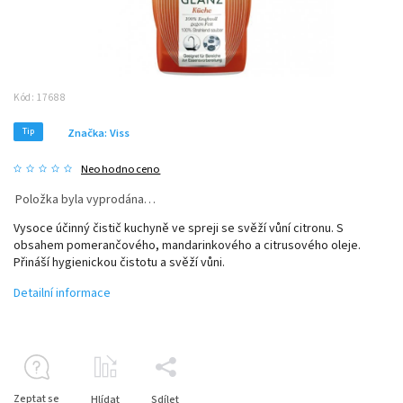
Kód:
17688
Tip
Značka:
Viss
Neohodnoceno
Položka byla vyprodána…
Vysoce účinný čistič kuchyně ve spreji se svěží vůní citronu. S
obsahem pomerančového, mandarinkového a citrusového oleje.
Přináší hygienickou čistotu a svěží vůni.
Detailní informace
Zeptat se
Hlídat
Sdílet