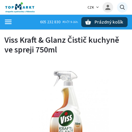
CZK
Prázdný košík
605 232 830
Hledat
Viss Kraft & Glanz Čistič kuchyně
ve spreji 750ml