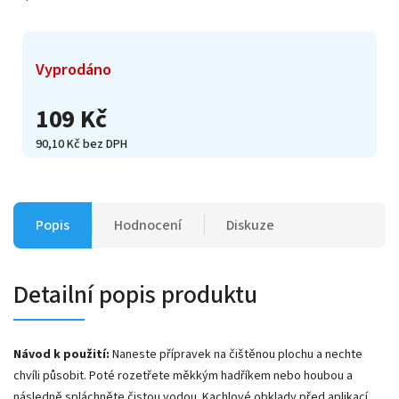
Vyprodáno
109 Kč
90,10 Kč bez DPH
Popis
Hodnocení
Diskuze
Detailní popis produktu
Návod k použití:
Naneste přípravek na čištěnou plochu a nechte
chvíli působit. Poté rozetřete měkkým hadříkem nebo houbou a
následně spláchněte čistou vodou. Kachlové obklady před aplikací