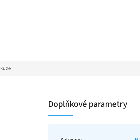
skuze
Doplňkové parametry
Kategorie
:
Mý