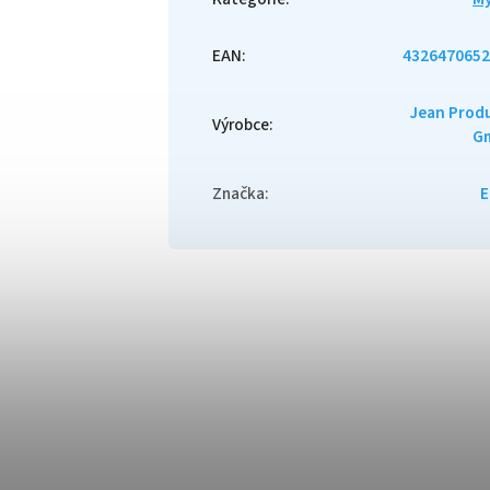
EAN
:
4326470652
Jean Prod
Výrobce
:
G
Značka
:
E