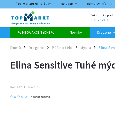
ČASTO KLADENÉ OTÁZKY
KONTAKTY
HODNOCENÍ OBCH
ZPŮSOBY DOPRAVY A PLATBY
PROČ NAKUPOVAT NA TOPMARK
Zákaznická podp
605 232 830
% MEGA AKCE TÝDNE %
Novinky
Drogerie
Domů
Drogerie
Péče o tělo
Mýdla
Elina Se
/
/
/
/
Elina Sensitive Tuhé m
Kód:
4326470652775
Neohodnoceno