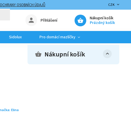
 OCHRANY OSOBNÍCH ÚDAJŮ
CZK
Nákupní košík
Přihlášení
Prázdný košík
Sidolux
Pro domácí mazlíčky
Nákupní košík
načka:
Elina