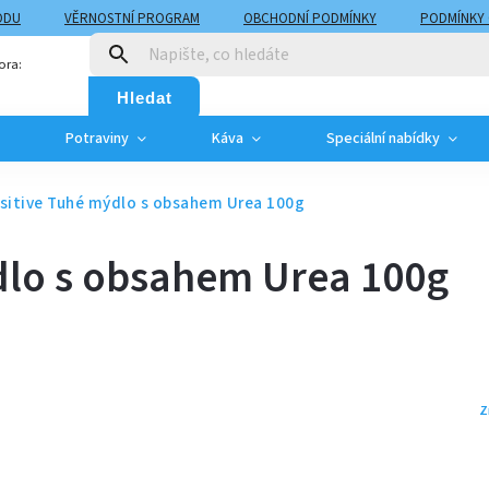
ODU
VĚRNOSTNÍ PROGRAM
OBCHODNÍ PODMÍNKY
PODMÍNKY
T
MOJE OBJEDNÁVKA
ora:
Hledat
Potraviny
Káva
Speciální nabídky
nsitive Tuhé mýdlo s obsahem Urea 100g
ýdlo s obsahem Urea 100g
Z