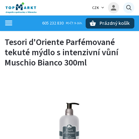
CZK
Prázdný košík
605 232 830
Hledat
Tesori d'Oriente Parfémované
tekuté mýdlo s intenzivní vůní
Muschio Bianco 300ml