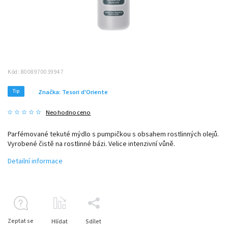
Kód:
8008970039947
Tip
Značka:
Tesori d'Oriente
Neohodnoceno
Parfémované tekuté mýdlo s pumpičkou s obsahem rostlinných olejů.
Vyrobené čistě na rostlinné bázi. Velice intenzivní vůně.
Detailní informace
Zeptat se
Hlídat
Sdílet