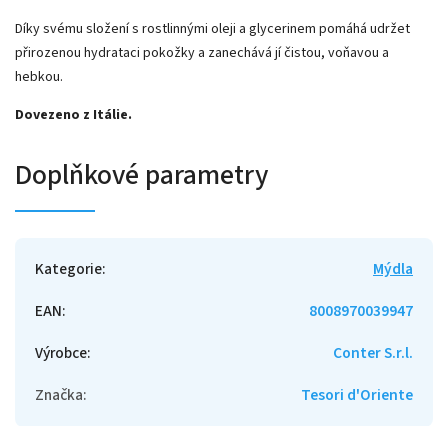
Díky svému složení s rostlinnými oleji a glycerinem pomáhá udržet
přirozenou hydrataci pokožky a zanechává jí čistou, voňavou a
hebkou.
Dovezeno z Itálie.
Doplňkové parametry
Kategorie
:
Mýdla
EAN
:
8008970039947
Výrobce
:
Conter S.r.l.
Značka
:
Tesori d'Oriente