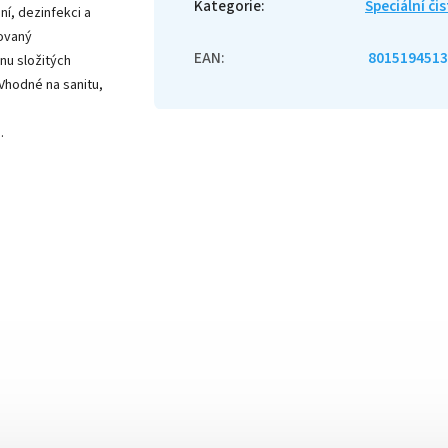
Kategorie
:
Speciální čis
í, dezinfekci a
ovaný
EAN
:
8015194513
nu složitých
 Vhodné na sanitu,
.