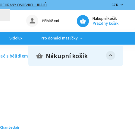
 OCHRANY OSOBNÍCH ÚDAJŮ
CZK
Nákupní košík
Přihlášení
Prázdný košík
Sidolux
Pro domácí mazlíčky
Nákupní košík
ač s bělidlem
Chanteclair