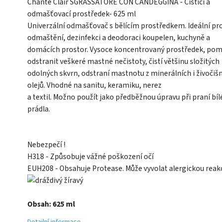
Chante Clair SGRASSATORE CON CANDEGGINA - Čistící a
odmašťovací prostředek- 625 ml
Univerzální odmašťovač s bělícím prostředkem. Ideální pr
odmaštění, dezinfekci a deodoraci koupelen, kuchyně a
domácích prostor. Vysoce koncentrovaný prostředek, po
odstranit veškeré mastné nečistoty, čistí většinu složitých
odolných skvrn, odstraní mastnotu z minerálních i živočiš
olejů. Vhodné na sanitu, keramiku, nerez
a textil. Možno použít jako předběžnou úpravu při praní bí
prádla.
Nebezpečí !
H318 - Způsobuje vážné poškození očí
EUH208 - Obsahuje Protease. Může vyvolat alergickou reakc
Obsah: 625 ml
Detailní informace