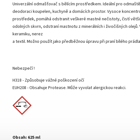
Univerzální odmašťovač s bělícím prostředkem. Ideální pro odmaštěn
deodoraci koupelen, kuchyně a domácích prostor. Vysoce koncentr
prostředek, pomáhá odstranit veškeré mastné nečistoty, čistí větši
odolných skvrn, odstraní mastnotu z minerálních i živočišných olejů.
keramiku, nerez
a textil. Možno použít jako předběžnou úpravu při praní bílého prádla
Nebezpečí !
H318 - Způsobuje vážné poškození očí
EUH208 - Obsahuje Protease. Může vyvolat alergickou reakci.
Obsah: 625 ml