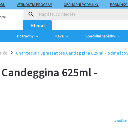
ODU
VĚRNOSTNÍ PROGRAM
OBCHODNÍ PODMÍNKY
PODMÍNKY
T
MOJE OBJEDNÁVKA
ora:
Hledat
Potraviny
Káva
Speciální nabídky
tiče
Chanteclair Sgrassatore Candeggina 625ml - odmašťov
/
e Candeggina 625ml -
Značka: