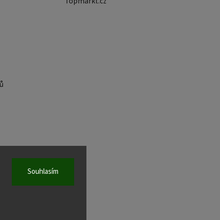
Topmarkt.cz
ů
Souhlasím