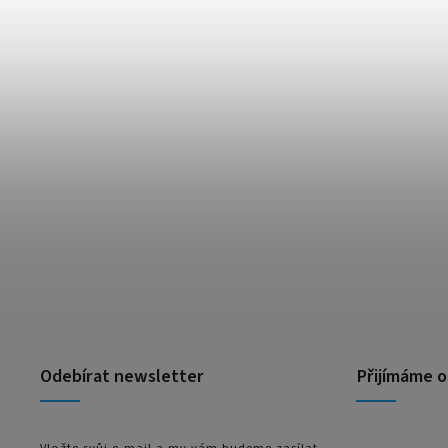
Odebírat newsletter
Přijímáme o
Vložte svůj e-mail a my vám budeme zasílat