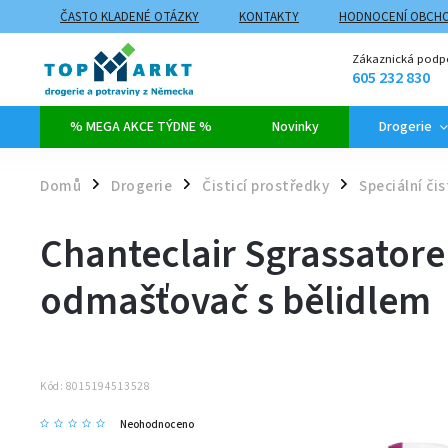
ČASTO KLADENÉ OTÁZKY
KONTAKTY
HODNOCENÍ OBCH
ZPŮSOBY DOPRAVY A PLATBY
PROČ NAKUPOVAT NA TOPMARK
Zákaznická podp
605 232 830
% MEGA AKCE TÝDNE %
Novinky
Drogerie
Domů
Drogerie
Čisticí prostředky
Speciální čis
/
/
/
Chanteclair Sgrassator
odmašťovač s bělidlem
Kód:
8015194513528
Neohodnoceno