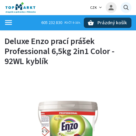
CZK
Prázdný košík
605 232 830
Hledat
Deluxe Enzo prací prášek
Professional 6,5kg 2in1 Color -
92WL kyblík