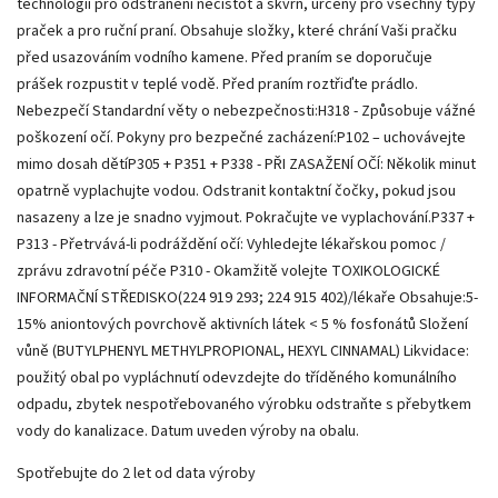
technologií pro odstranění nečistot a skvrn, určený pro všechny typy
praček a pro ruční praní. Obsahuje složky, které chrání Vaši pračku
před usazováním vodního kamene. Před praním se doporučuje
prášek rozpustit v teplé vodě. Před praním roztřiďte prádlo.
Nebezpečí Standardní věty o nebezpečnosti:H318 - Způsobuje vážné
poškození očí. Pokyny pro bezpečné zacházení:P102 – uchovávejte
mimo dosah dětíP305 + P351 + P338 - PŘI ZASAŽENÍ OČÍ: Několik minut
opatrně vyplachujte vodou. Odstranit kontaktní čočky, pokud jsou
nasazeny a lze je snadno vyjmout. Pokračujte ve vyplachování.P337 +
P313 - Přetrvává-li podráždění očí: Vyhledejte lékařskou pomoc /
zprávu zdravotní péče P310 - Okamžitě volejte TOXIKOLOGICKÉ
INFORMAČNÍ STŘEDISKO(224 919 293; 224 915 402)/lékaře Obsahuje:5-
15% aniontových povrchově aktivních látek < 5 % fosfonátů Složení
vůně (BUTYLPHENYL METHYLPROPIONAL, HEXYL CINNAMAL) Likvidace:
použitý obal po vypláchnutí odevzdejte do tříděného komunálního
odpadu, zbytek nespotřebovaného výrobku odstraňte s přebytkem
vody do kanalizace. Datum uveden výroby na obalu.
Spotřebujte do 2 let od data výroby