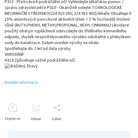
P313 - Přetrvává-li podráždění očí: Vyhledejte lékařskou pomoc /
zprávu zdravotní péče P310 - Okamžitě volejte TOXIKOLOGICKÉ
INFORMAČNÍ STŘEDISKO(224 919 293; 224 915 402)/lékaře Obsahuje:5-
15% aniontových povrchově aktivních látek < 5 % fosfonátů Složení
vůně (BUTYLPHENYL METHYLPROPIONAL, HEXYL CINNAMAL) Likvidace:
použitý obal po vypláchnutí odevzdejte do tříděného komunálního
odpadu, zbytek nespotřebovaného výrobku odstraňte s přebytkem
vody do kanalizace. Datum uveden výroby na obalu.
Spotřebujte do 2 let od data výroby
VAROVÁNÍ!
H319 Způsobuje vážné podráždění očí.
Detailní informace
Zeptat se
Hlídat
Sdílet