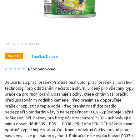
Kód:
4260504880539
Novinka
Značka:
Deluxe
Neohodnoceno
Deluxe Enzo prací prášek Professional Color prací prášek s inovativní
technologií pro odstranění nečistot a skvrn, určený pro všechny typy
praček a pro ruční praní. Obsahuje složky, které chrání Vaši pračku
před usazováním vodního kamene. Před praním se doporučuje
prášek rozpustit v teplé vodě. Před praním roztřiďte prádlo.
Nebezpečí Standardní věty o nebezpečnosti:H318 - Způsobuje vážné
poškození očí. Pokyny pro bezpečné zacházení:P102 – uchovávejte
mimo dosah dětíP305 + P351 + P338 - PŘI ZASAŽENÍ OČÍ: Několik minut
opatrně vyplachujte vodou. Odstranit kontaktní čočky, pokud jsou
nasazeny a lze je snadno vyjmout. Pokračujte ve vyplachování.P337 +