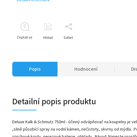
Zeptat se
Hlídat
Sdílet
Popis
Hodnocení
Di
Detailní popis produktu
Deluxe Kalk & Schmutz 750ml - účinný odvápňovač na koupelny je velm
,silně působící spray na vodní kámen, nečistoty, skvrny od mýdla. Po
sprchové kouty, nerezové baterie, obklady. Návod: Naneste prost