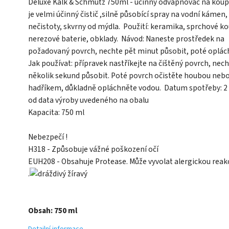
Deluxe Kalk & Schmutz 750ml - účinný odvápňovač na koup
je velmi účinný čistič ,silně působící spray na vodní kámen,
nečistoty, skvrny od mýdla. Použití: keramika, sprchové ko
nerezové baterie, obklady. Návod: Naneste prostředek na
požadovaný povrch, nechte pět minut působit, poté oplách
Jak používat: přípravek nastříkejte na čištěný povrch, nec
několik sekund působit. Poté povrch očistěte houbou neb
hadříkem, důkladně opláchněte vodou. Datum spotřeby: 2
od data výroby uvedeného na obalu
Kapacita: 750 ml
Nebezpečí !
H318 - Způsobuje vážné poškození očí
EUH208 - Obsahuje Protease. Může vyvolat alergickou reakc
.
Obsah: 750 ml
Detailní informace