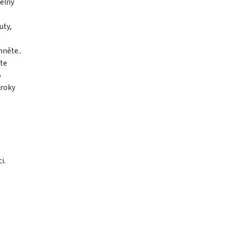
elny
uty,
něte..
hte
o
 roky
i.