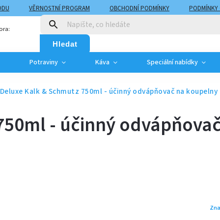
ODU
VĚRNOSTNÍ PROGRAM
OBCHODNÍ PODMÍNKY
PODMÍNKY
T
MOJE OBJEDNÁVKA
ora:
Hledat
Potraviny
Káva
Speciální nabídky
Deluxe Kalk & Schmutz 750ml - účinný odvápňovač na koupelny
750ml - účinný odvápňovač
Zna