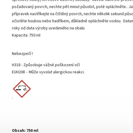
požadovaný povrch, nechte pět minut působit, poté opláchněte.. Ja
přípravek nastříkejte na čištěný povrch, nechte několik sekund půs
očistěte houbou nebo hadříkem, důkladně opláchněte vodou. Datum
roky od data výroby uvedeného na obalu
Kapacita: 750 ml
Nebezpečí !
H318 - Způsobuje vážné poškození očí
EUH208 - Může vyvolat alergickou reakci.
.
Obsah: 750 ml