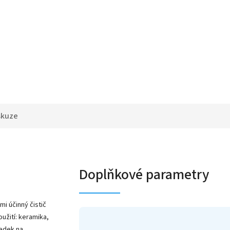
skuze
Doplňkové parametry
i účinný čistič
užití: keramika,
ředek na