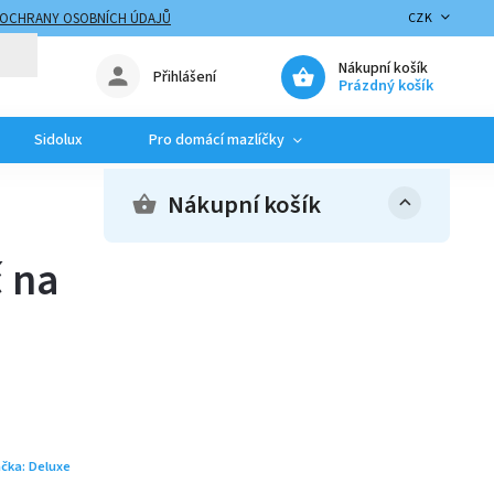
 OCHRANY OSOBNÍCH ÚDAJŮ
CZK
Nákupní košík
Přihlášení
Prázdný košík
Sidolux
Pro domácí mazlíčky
Nákupní košík
 na
čka:
Deluxe