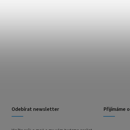
Odebírat newsletter
Přijímáme o
Vložte svůj e-mail a my vám budeme zasílat