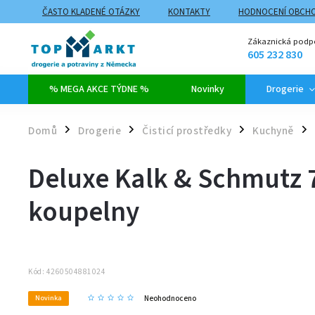
ČASTO KLADENÉ OTÁZKY
KONTAKTY
HODNOCENÍ OBCH
ZPŮSOBY DOPRAVY A PLATBY
PROČ NAKUPOVAT NA TOPMARK
Zákaznická podp
605 232 830
% MEGA AKCE TÝDNE %
Novinky
Drogerie
Domů
Drogerie
Čisticí prostředky
Kuchyně
/
/
/
/
Deluxe Kalk & Schmutz 
koupelny
Kód:
4260504881024
Neohodnoceno
Novinka