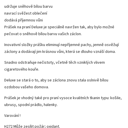
udržuje sněhově bílou barvu
navrací svěžest oblečení
dodává příjemnou vůni
Prášek na praní Deluxe je speciálně navržen tak, aby bylo možné
pečovat o sněhově bílou barvu vašich záclon.
Inovativní složky prášku eliminují nepříjemné pachy, jemně osvěžují
záclony a dodávají jim krásnou vůni, která se dlouho vznáší doma.
Snadno odstraňuje nečistoty, včetně těch vzniklých vlivem
cigaretového kouře.
Deluxe se stará o to, aby se záclona znovu stala oslnivě bílou
ozdobou vašeho domova.
Prášek je vhodný také pro praní vysoce kvalitních tkanin typu: košile,
ubrusy, spodní prádlo, halenky.
Varování !
H272 Může zesílit požár; oxidant.