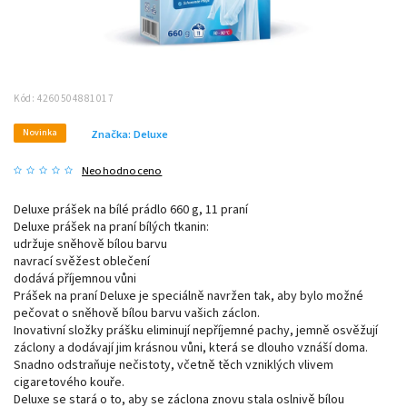
Kód:
4260504881017
Novinka
Značka:
Deluxe
Neohodnoceno
Deluxe prášek na bílé prádlo 660 g, 11 praní
Deluxe prášek na praní bílých tkanin:
udržuje sněhově bílou barvu
navrací svěžest oblečení
dodává příjemnou vůni
Prášek na praní Deluxe je speciálně navržen tak, aby bylo možné
pečovat o sněhově bílou barvu vašich záclon.
Inovativní složky prášku eliminují nepříjemné pachy, jemně osvěžují
záclony a dodávají jim krásnou vůni, která se dlouho vznáší doma.
Snadno odstraňuje nečistoty, včetně těch vzniklých vlivem
cigaretového kouře.
Deluxe se stará o to, aby se záclona znovu stala oslnivě bílou