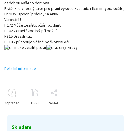
ozdobou vašeho domova.
Prášek je vhodný také pro praní vysoce kvalitních tkanin typu: košile,
ubrusy, spodní prádlo, halenky.
Varování !
H272 Může zesílit požár; oxidant.
H302 Zdraví škodlivý při požití.
H315 Dráždí kůži.
H318 Způsobuje vážné poškození očí.
Detailní informace
Zeptat se
Hlídat
Sdílet
Skladem