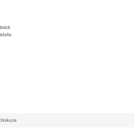
dních
istotu
Diskuze