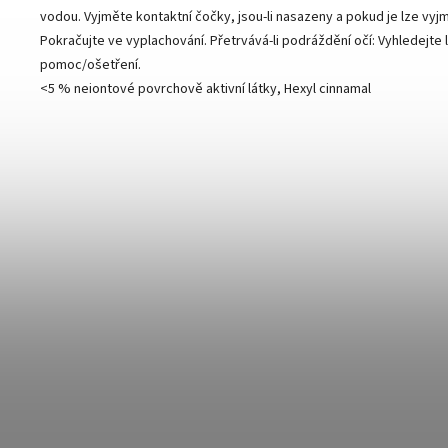
vodou. Vyjměte kontaktní čočky, jsou-li nasazeny a pokud je lze vyj
Pokračujte ve vyplachování. Přetrvává-li podráždění očí: Vyhledejte
pomoc/ošetření.
<5 % neiontové povrchově aktivní látky, Hexyl cinnamal