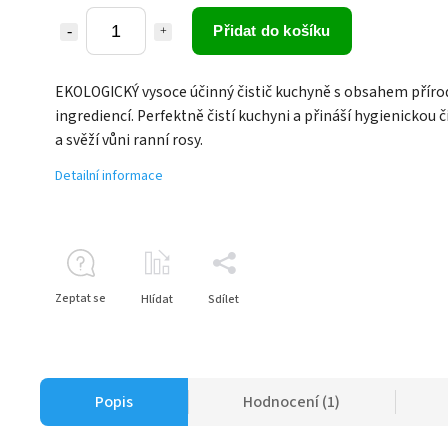
Přidat do košíku
EKOLOGICKÝ vysoce účinný čistič kuchyně s obsahem příro
ingrediencí. Perfektně čistí kuchyni a přináší hygienickou č
a svěží vůni ranní rosy.
Detailní informace
Zeptat se
Hlídat
Sdílet
Popis
Hodnocení (1)