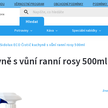
ODU
VĚRNOSTNÍ PROGRAM
OBCHODNÍ PODMÍNKY
PODMÍNKY
T
MOJE OBJEDNÁVKA
ora:
Hledat
Potraviny
Káva
Speciální nabídky
Sidolux ECO Čistič kuchyně s vůní ranní rosy 500ml
yně s vůní ranní rosy 500ml
Zna