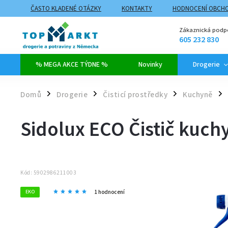
ČASTO KLADENÉ OTÁZKY
KONTAKTY
HODNOCENÍ OBCH
ZPŮSOBY DOPRAVY A PLATBY
PROČ NAKUPOVAT NA TOPMARK
Zákaznická podp
605 232 830
% MEGA AKCE TÝDNE %
Novinky
Drogerie
Domů
Drogerie
Čisticí prostředky
Kuchyně
/
/
/
/
Sidolux ECO Čistič kuch
Kód:
5902986211003
1 hodnocení
EKO