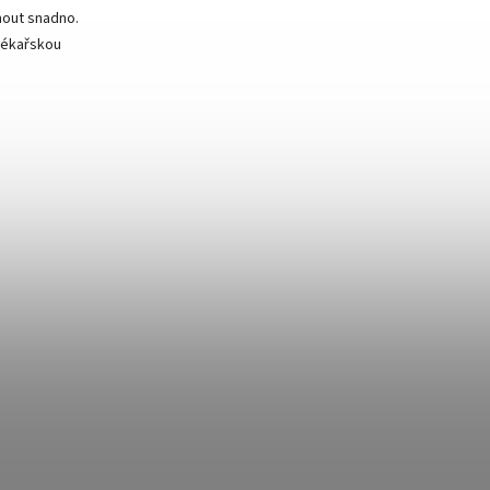
mout snadno.
 lékařskou