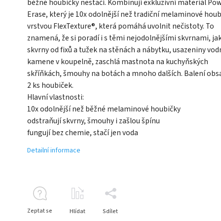
běžné houbičky nestačí. Kombinují exkluzivní materiál Po
Erase, který je 10x odolnější než tradiční melaminové houb
vrstvou FlexTexture®, která pomáhá uvolnit nečistoty. To
znamená, že si poradí i s těmi nejodolnějšími skvrnami, ja
skvrny od fixů a tužek na stěnách a nábytku, usazeniny vod
kamene v koupelně, zaschlá mastnota na kuchyňských
skříňkách, šmouhy na botách a mnoho dalších. Balení obs
2 ks houbiček.
Hlavní vlastnosti:
10x odolnější než běžné melaminové houbičky
odstraňují skvrny, šmouhy i zašlou špínu
fungují bez chemie, stačí jen voda
Detailní informace
Zeptat se
Hlídat
Sdílet