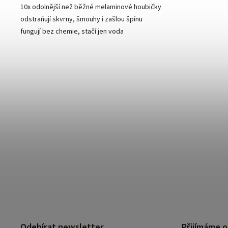
10x odolnější než běžné melaminové houbičky
odstraňují skvrny, šmouhy i zašlou špínu
fungují bez chemie, stačí jen voda
Odebírat newsletter
Přijímáme o