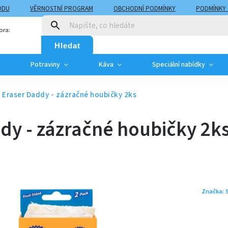
ODU
VĚRNOSTNÍ PROGRAM
OBCHODNÍ PODMÍNKY
PODMÍNKY
T
MOJE OBJEDNÁVKA
ora:
Hledat
Potraviny
Káva
Speciální nabídky
 Eraser Daddy - zázračné houbičky 2ks
dy - zázračné houbičky 2k
Značka: