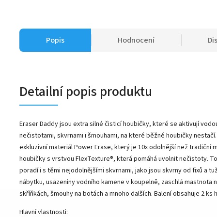
Popis
Hodnocení
Di
Detailní popis produktu
Eraser Daddy jsou extra silné čisticí houbičky, které se aktivují vodou
nečistotami, skvrnami i šmouhami, na které běžné houbičky nestačí.
exkluzivní materiál Power Erase, který je 10x odolnější než tradiční
houbičky s vrstvou FlexTexture®, která pomáhá uvolnit nečistoty. T
poradí i s těmi nejodolnějšími skvrnami, jako jsou skvrny od fixů a t
nábytku, usazeniny vodního kamene v koupelně, zaschlá mastnota 
skříňkách, šmouhy na botách a mnoho dalších. Balení obsahuje 2 ks 
Hlavní vlastnosti: