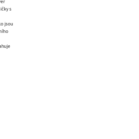
wer
ičky s
ko jsou
ního
ahuje