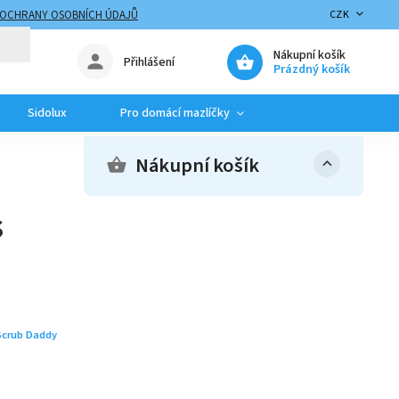
 OCHRANY OSOBNÍCH ÚDAJŮ
CZK
Nákupní košík
Přihlášení
Prázdný košík
Sidolux
Pro domácí mazlíčky
Nákupní košík
s
Scrub Daddy