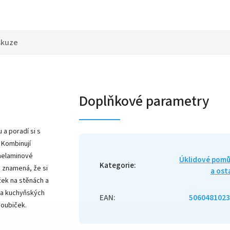
skuze
Doplňkové parametry
 a poradí si s
 Kombinují
 melaminové
Úklidové pom
Kategorie
:
o znamená, že si
a ost
užek na stěnách a
na kuchyňských
EAN
:
5060481023
houbiček.