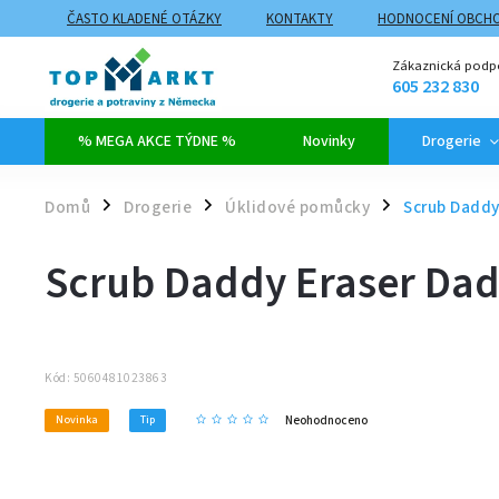
ČASTO KLADENÉ OTÁZKY
KONTAKTY
HODNOCENÍ OBCH
ZPŮSOBY DOPRAVY A PLATBY
PROČ NAKUPOVAT NA TOPMARK
Zákaznická podp
605 232 830
% MEGA AKCE TÝDNE %
Novinky
Drogerie
Domů
Drogerie
Úklidové pomůcky
Scrub Daddy
/
/
/
Scrub Daddy Eraser Dad
Kód:
5060481023863
Neohodnoceno
Novinka
Tip