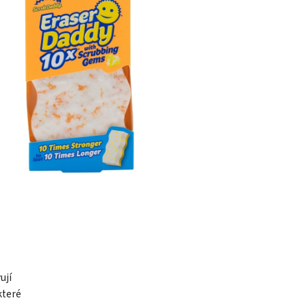
ují
které