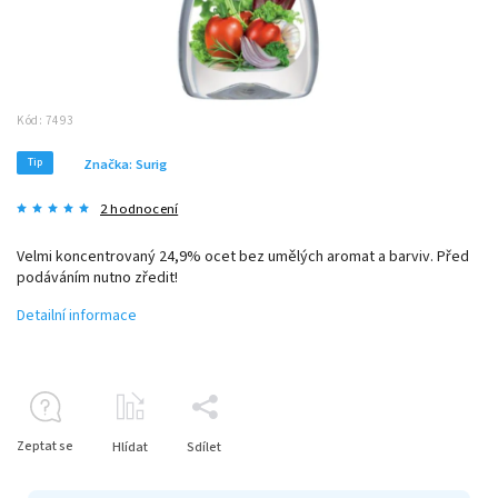
Kód:
7493
Tip
Značka:
Surig
2 hodnocení
Velmi koncentrovaný 24,9% ocet bez umělých aromat a barviv. Před
podáváním nutno zředit!
Detailní informace
Zeptat se
Hlídat
Sdílet