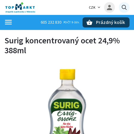
CZK
Prázdný košík
605 232 830
Hledat
Surig koncentrovaný ocet 24,9%
388ml