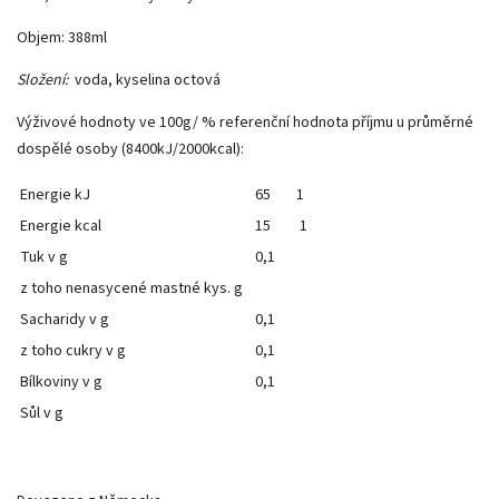
Objem: 388ml
Složení:
voda, kyselina octová
Výživové hodnoty ve 100g/ % referenční hodnota příjmu u průměrné
dospělé osoby (8400kJ/2000kcal):
Energie kJ
65
1
Energie kcal
15
1
Tuk v g
0,1
z toho nenasycené mastné kys. g
Sacharidy v g
0,1
z toho cukry v g
0,1
Bílkoviny v g
0,1
Sůl v g