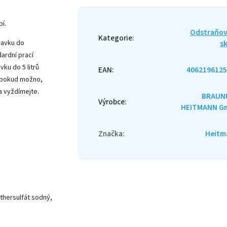
í.
Odstraňov
Kategorie
:
pravku do
s
ardní prací
vku do 5 litrů
EAN
:
4062196125
, pokud možno,
a vyždímejte.
BRAUNU
Výrobce
:
HEITMANN G
Značka
:
Heitm
ethersulfát sodný,