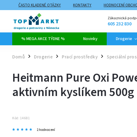
ČASTO KLADENÉ OTÁZKY
KONTAKTY
HODNOCENÍ OBCH
ZPŮSOBY DOPRAVY A PLATBY
PROČ NAKUPOVAT NA TOPMARK
Zákaznická podp
605 232 830
% MEGA AKCE TÝDNE %
Novinky
Drogerie
Domů
Drogerie
Prací prostředky
Speciální pro
/
/
/
Heitmann Pure Oxi Powe
aktivním kyslíkem 500g
Kód:
14681
2 hodnocení