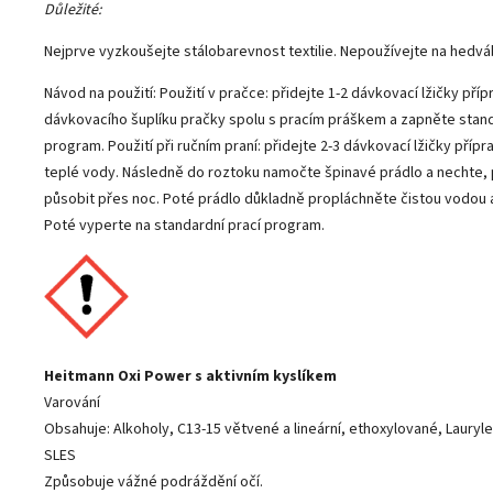
Důležité:
Nejprve vyzkoušejte stálobarevnost textilie. Nepoužívejte na hedváb
Návod na použití: Použití v pračce: přidejte 1-2 dávkovací lžičky pří
dávkovacího šuplíku pračky spolu s pracím práškem a zapněte stand
program. Použití při ručním praní: přidejte 2-3 dávkovací lžičky přípra
teplé vody. Následně do roztoku namočte špinavé prádlo a nechte
působit přes noc. Poté prádlo důkladně propláchněte čistou vodou 
Poté vyperte na standardní prací program.
Heitmann Oxi Power s aktivním kyslíkem
Varování
Obsahuje: Alkoholy, C13-15 větvené a lineární, ethoxylované, Lauryl
SLES
Způsobuje vážné podráždění očí.