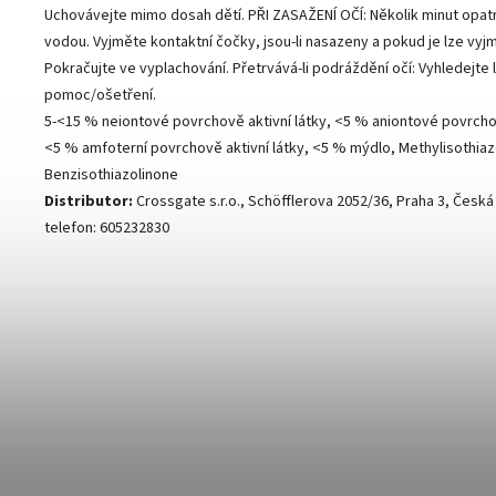
Uchovávejte mimo dosah dětí. PŘI ZASAŽENÍ OČÍ: Několik minut opat
vodou. Vyjměte kontaktní čočky, jsou-li nasazeny a pokud je lze vyj
Pokračujte ve vyplachování. Přetrvává-li podráždění očí: Vyhledejte
pomoc/ošetření.
5-<15 % neiontové povrchově aktivní látky, <5 % aniontové povrchov
<5 % amfoterní povrchově aktivní látky, <5 % mýdlo, Methylisothiaz
Benzisothiazolinone
Distributor:
Crossgate s.r.o., Schöfflerova 2052/36, Praha 3, Česká
telefon: 605232830