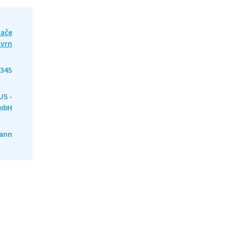
ače
kvrn
345
S -
mbH
ann