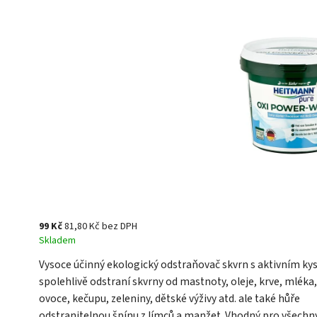
99 Kč
81,80 Kč bez DPH
Skladem
Vysoce účinný ekologický odstraňovač skvrn s aktivním ky
spolehlivě odstraní skvrny od mastnoty, oleje, krve, mléka,
ovoce, kečupu, zeleniny, dětské výživy atd. ale také hůře
odstranitelnou špínu z límců a manžet. Vhodný pro všechn