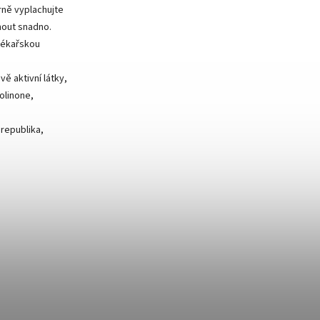
rně vyplachujte
mout snadno.
 lékařskou
ě aktivní látky,
olinone,
 republika,