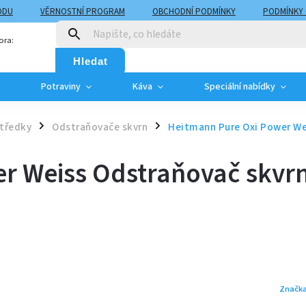
ODU
VĚRNOSTNÍ PROGRAM
OBCHODNÍ PODMÍNKY
PODMÍNKY
T
MOJE OBJEDNÁVKA
ora:
Hledat
Potraviny
Káva
Speciální nabídky
středky
Odstraňovače skvrn
Heitmann Pure Oxi Power We
/
/
r Weiss Odstraňovač skvr
Značk