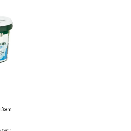
slíkem
y typy