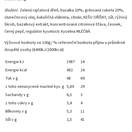
Složení:
Zelená rajčatová dřeň, bazalka 20%, grilovaná cuketa 20%,
slunečnicový olej, kukuřičná vláknina, cibule, KEŠU OŘÍŠKY, sůl, rýžový
škrob, bazalkový extrakt, koncentrovaná citronová šťáva, česnek,
černý pepř, regulátor kyselosti: kyselina MLÉČNÁ.
Výživové hodnoty ve 100g/ % referenční hodnota příjmu u průměrné
dospělé osoby (8400kJ/2000kcal):
Energie kJ
1987
24
Energie kcal
482
24
Tuk v g
48
69
z toho nenasycené mastné kys. g
5,80
29
Sacharidy v g
6,5
3
z toho cukry v g
3,4
4
Bílkoviny v g
5,3
11
Sůl v g
2,5
41