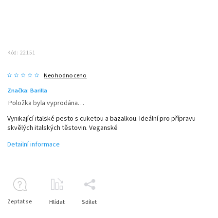
Kód:
22151
Neohodnoceno
Značka:
Barilla
Položka byla vyprodána…
Vynikající italské pesto s cuketou a bazalkou. Ideální pro přípravu
skvělých italských těstovin. Veganské
Detailní informace
Zeptat se
Hlídat
Sdílet