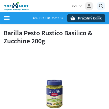
CZK
Prázdný košík
605 232 830
Hledat
Barilla Pesto Rustico Basilico &
Zucchine 200g