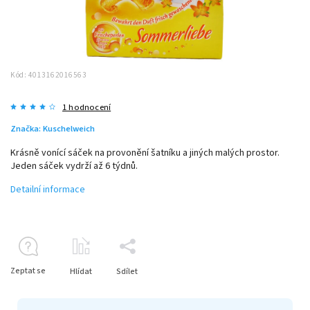
Kód:
4013162016563
1 hodnocení
Značka:
Kuschelweich
Krásně vonící sáček na provonění šatníku a jiných malých prostor.
Jeden sáček vydrží až 6 týdnů.
Detailní informace
Zeptat se
Hlídat
Sdílet