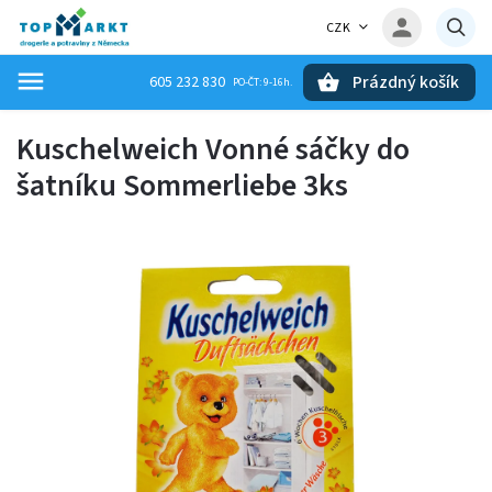
CZK
Prázdný košík
605 232 830
Hledat
Kuschelweich Vonné sáčky do
šatníku Sommerliebe 3ks