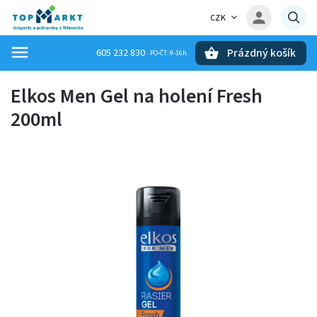
CZK
Prázdný košík
605 232 830
Hledat
Elkos Men Gel na holení Fresh
200ml